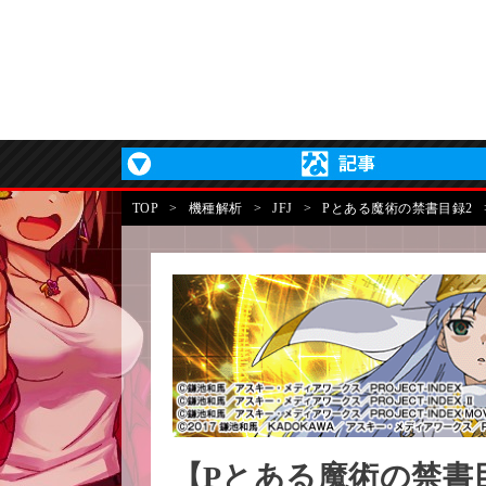
TOP
>
機種解析
>
JFJ
>
Pとある魔術の禁書目録2
【Pとある魔術の禁書