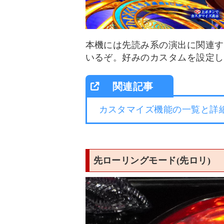
本機には先読み系の演出に関連す
いるぞ。好みのカスタムを設定し
カスタマイズ機能の一覧と詳
先ローリングモード(先ロリ)