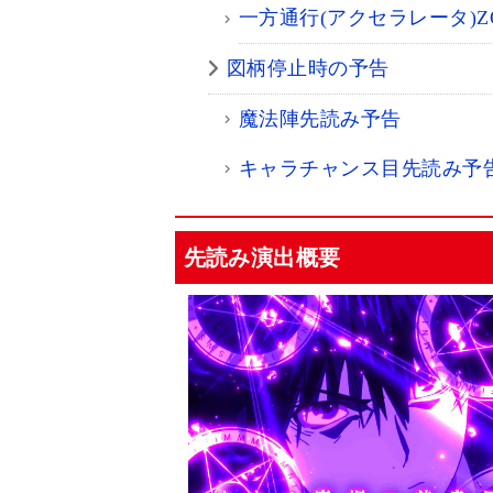
一方通行(アクセラレータ)Z
図柄停止時の予告
魔法陣先読み予告
キャラチャンス目先読み予
先読み演出概要