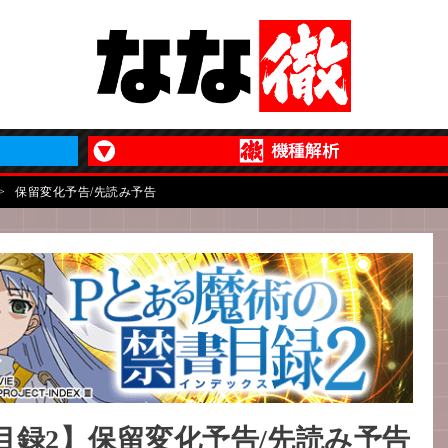
>
保留変化予告/先読み予告
目録2】保留変化予告/先読み予告