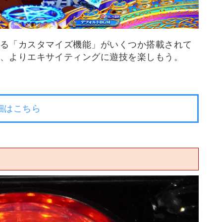
る「カスタマイズ機能」がいくつか搭載されて
、よりエキサイティングに遊技を楽しもう。
細はこちら