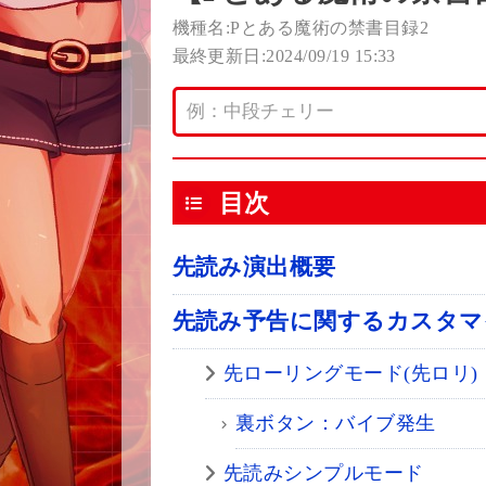
機種名:Pとある魔術の禁書目録2
最終更新日:2024/09/19 15:33
目次
先読み演出概要
先読み予告に関するカスタマ
先ローリングモード(先ロリ)
裏ボタン：バイブ発生
先読みシンプルモード