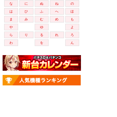
な
に
ぬ
ね
の
は
ひ
ふ
へ
ほ
ま
み
む
め
も
や
ゆ
よ
ら
り
る
れ
ろ
わ
を
ん