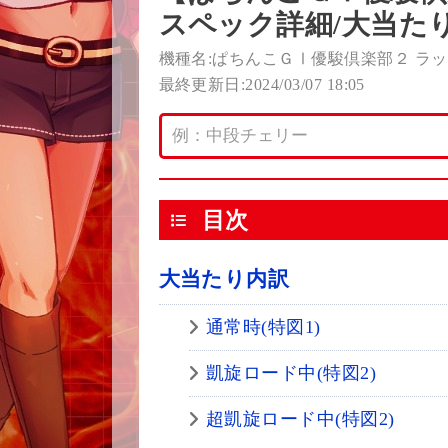
スペック詳細/大当た
機種名:ぱちんこＧⅠ優駿倶楽部２ ラッ
最終更新日:2024/03/07 18:05
目次
大当たり内訳
通常時(特図1)
凱旋ロード中(特図2)
超凱旋ロード中(特図2)