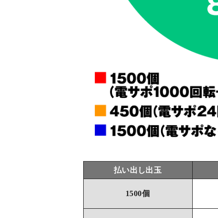
払い出し出玉
1500個