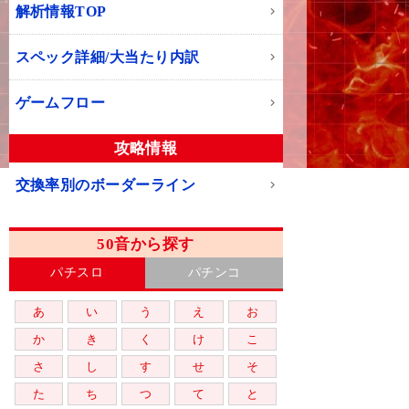
解析情報TOP
スペック詳細/大当たり内訳
ゲームフロー
攻略情報
交換率別のボーダーライン
50音から探す
パチスロ
パチンコ
あ
い
う
え
お
か
き
く
け
こ
さ
し
す
せ
そ
た
ち
つ
て
と