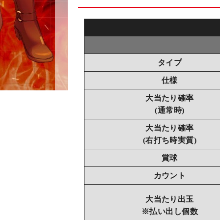
タイプ
仕様
大当たり確率
(通常時)
大当たり確率
(右打ち時実質)
賞球
カウント
大当たり出玉
※払い出し個数