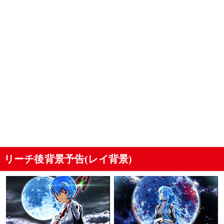
リーチ後背景予告(レイ背景)