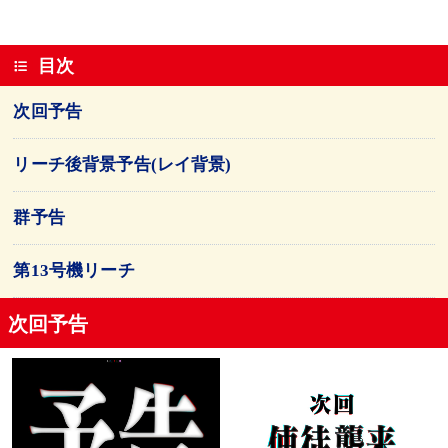
目次
次回予告
リーチ後背景予告(レイ背景)
群予告
第13号機リーチ
次回予告