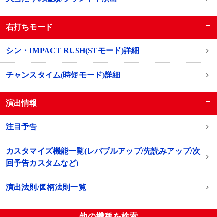
−
右打ちモード
シン・IMPACT RUSH(STモード)詳細
チャンスタイム(時短モード)詳細
−
演出情報
注目予告
カスタマイズ機能一覧(レバブルアップ/先読みアップ/次
回予告カスタムなど)
演出法則/図柄法則一覧
他の機種を検索