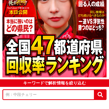
キーワードで解析情報を絞り込む