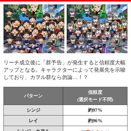
リーチ成立後に「群予告」が発生すると信頼度大幅
アップとなる。キャラクターによって発展先を示唆
しており、カヲル群なら勿論…！？
信頼度
パターン
(選択モード不問)
シンジ
約97%
レイ
約96%