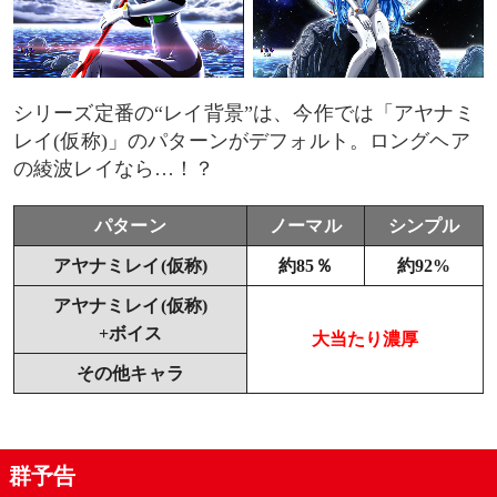
シリーズ定番の“レイ背景”は、今作では「アヤナミ
レイ(仮称)」のパターンがデフォルト。ロングヘア
の綾波レイなら…！？
パターン
ノーマル
シンプル
アヤナミレイ(仮称)
約85％
約92%
アヤナミレイ(仮称)
+ボイス
大当たり濃厚
その他キャラ
群予告