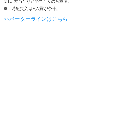
※1…大当たりと小当たりの合算値。
※…時短突入はV入賞が条件。
>>ボーダーラインはこちら