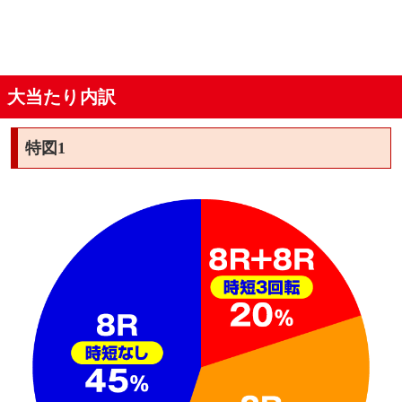
大当たり内訳
特図1