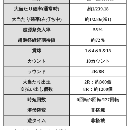
大当たり確率(通常時)
約1/239.18
大当たり確率(右打ち中)
約1/2.86(※1)
超源祭突入率
55%
超源祭継続期待値
約72％
賞球
1＆4＆5＆15
カウント
10カウント
ラウンド
2R/8R
大当たり出玉
2R：約300個
※払い出し個数
8R：約1200個
時短回数
0回転/3回転/127回転
潜伏確変
非搭載
遊タイム
非搭載