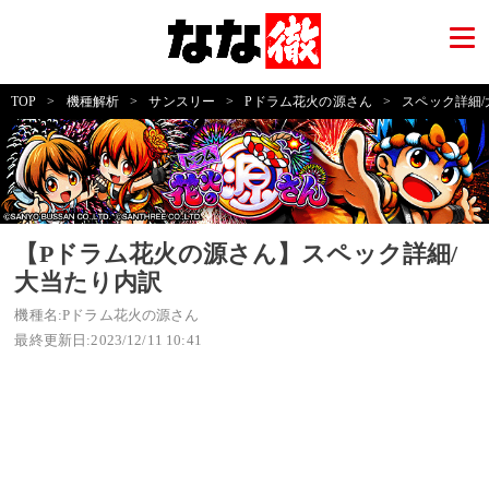
TOP
>
機種解析
>
サンスリー
>
Pドラム花火の源さん
>
スペック詳細
【Pドラム花火の源さん】スペック詳細/
大当たり内訳
機種名:Pドラム花火の源さん
最終更新日:2023/12/11 10:41