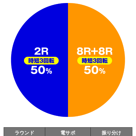
ラウンド
電サポ
振り分け