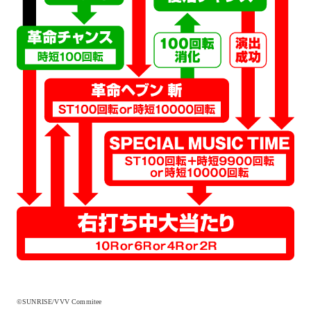
©SUNRISE/VVV Commitee