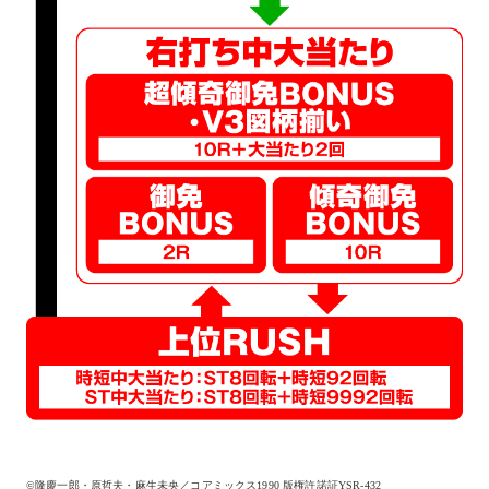
©隆慶一郎・原哲夫・麻生未央／コアミックス1990 版権許諾証YSR-432