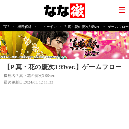
TOP
>
機種解析
>
ニューギン
>
P 真・花の慶次3 99ver.
>
ゲームフロー
【P 真・花の慶次3 99ver.】ゲームフロー
機種名:P 真・花の慶次3 99ver.
最終更新日:2024/03/12 11:33