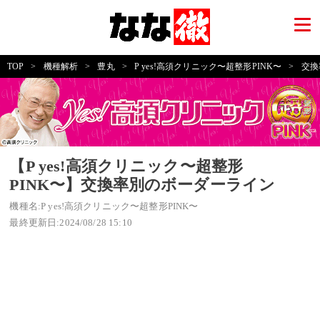
TOP
>
機種解析
>
豊丸
>
P yes!高須クリニック〜超整形PINK〜
>
交換
【P yes!高須クリニック〜超整形
PINK〜】交換率別のボーダーライン
機種名:P yes!高須クリニック〜超整形PINK〜
最終更新日:2024/08/28 15:10