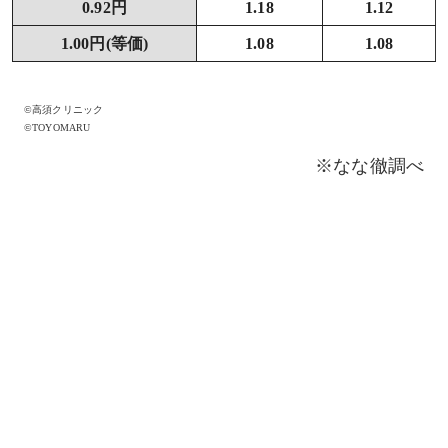
0.92円
1.18
1.12
1.00円(等価)
1.08
1.08
©高須クリニック
©TOYOMARU
※なな徹調べ