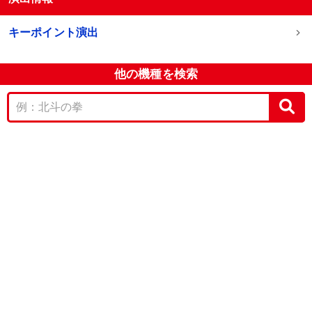
キーポイント演出
他の機種を検索