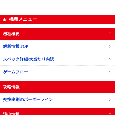
機種メニュー
−
機種概要
解析情報TOP
スペック詳細/大当たり内訳
ゲームフロー
−
攻略情報
交換率別のボーダーライン
−
演出情報