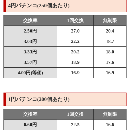
4円パチンコ(250個あたり)
交換率
1回交換
無制限
2.50円
27.0
20.4
3.03円
22.2
18.7
3.33円
20.2
18.0
3.57円
18.9
17.6
4.00円(等価)
16.9
16.9
1円パチンコ(200個あたり)
交換率
1回交換
無制限
0.60円
22.5
16.6