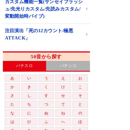
カスタム機能一覧(サンセイフラッシ
ュ/先光りカスタム/先読みカスタム/
変動開始時バイブ)
注目演出「死の12カウント/極悪
ATTACK」
50音から探す
パチスロ
パチンコ
あ
い
う
え
お
か
き
く
け
こ
さ
し
す
せ
そ
た
ち
つ
て
と
な
に
ぬ
ね
の
は
ひ
ふ
へ
ほ