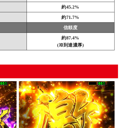
約45.2%
約71.7%
信頼度
約87.4%
(Ⅻ到達濃厚)