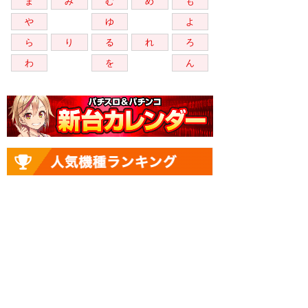
ま
み
む
め
も
や
ゆ
よ
ら
り
る
れ
ろ
わ
を
ん