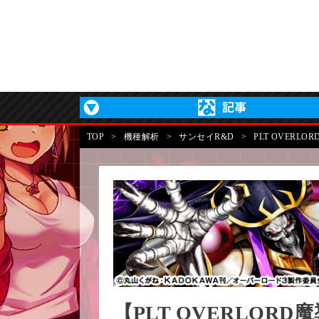
TOP
>
機種解析
>
サンセイR&D
>
PLT OVERL
【PLT OVERLOR