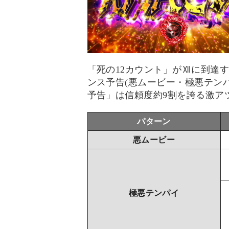
「死の12カウント」がⅫに到達す
ンス予告(悪ムービー・極悪テン
予告」は信頼度約9割を誇る激ア
パターン
悪ムービー
極悪テンパイ