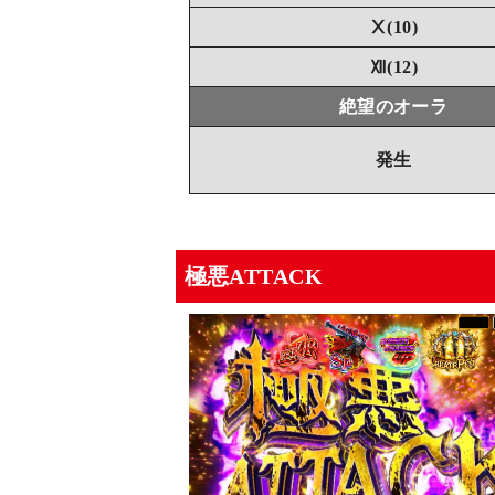
Ⅹ(10)
Ⅻ(12)
絶望のオーラ
発生
極悪ATTACK