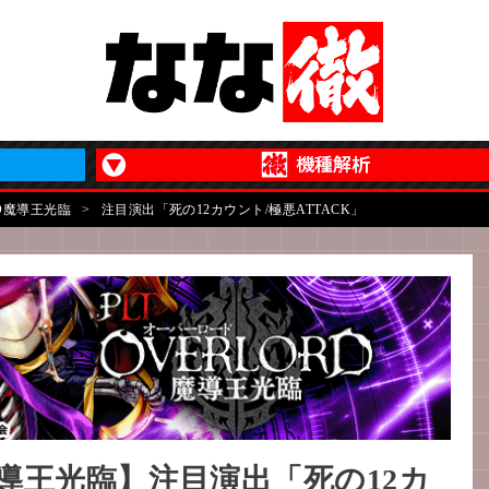
ORD魔導王光臨
>
注目演出「死の12カウント/極悪ATTACK」
D魔導王光臨】注目演出「死の12カ