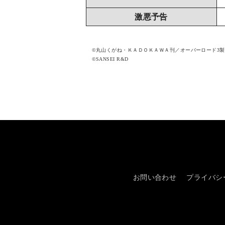
激悪予告
©丸山くがね・ＫＡＤＯＫＡＷＡ刊／オーバーロード3
©SANSEI R&D
お問い合わせ
プライバシ