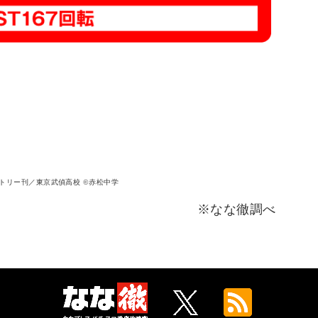
ァクトリー刊／東京武偵高校 ©赤松中学
※なな徹調べ