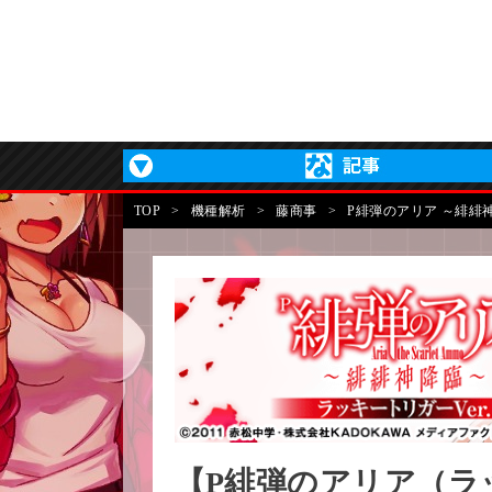
TOP
>
機種解析
>
藤商事
>
P緋弾のアリア ～緋緋神
【P緋弾のアリア（ラ