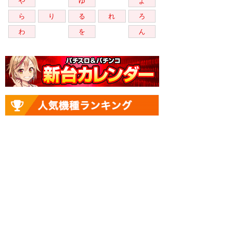
や
ゆ
よ
ら
り
る
れ
ろ
わ
を
ん