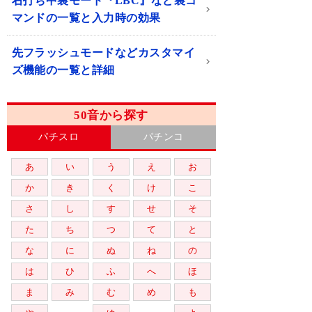
右打ち中裏モード『LBC』など裏コ
マンドの一覧と入力時の効果
先フラッシュモードなどカスタマイ
ズ機能の一覧と詳細
50音から探す
パチスロ
パチンコ
あ
い
う
え
お
か
き
く
け
こ
さ
し
す
せ
そ
た
ち
つ
て
と
な
に
ぬ
ね
の
は
ひ
ふ
へ
ほ
ま
み
む
め
も