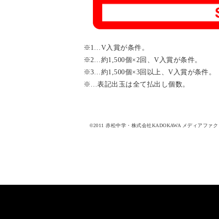
※1…V入賞が条件。
※2…約1,500個×2回、V入賞が条件。
※3…約1,500個×3回以上、V入賞が条件。
※…表記出玉は全て払出し個数。
©2011 赤松中学・株式会社KADOKAWA メディアフ