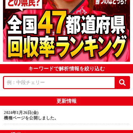
キーワードで解析情報を絞り込む
更新情報
2024年1月26日(金)
機種ページを公開しました。