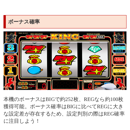
ボーナス確率
本機のボーナスはBIGで約252枚、REGなら約100枚
獲得可能。ボーナス確率はBIGに比べてREGに大き
な設定差が存在するため、設定判別の際はREG確率
に注目しよう！