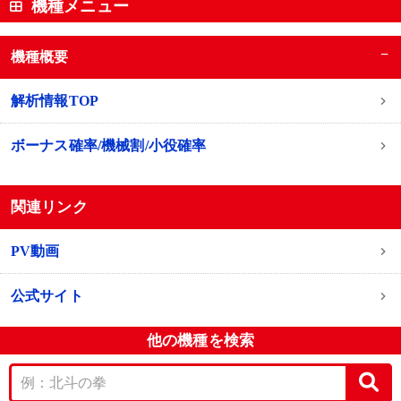
機種メニュー
−
機種概要
解析情報TOP
ボーナス確率/機械割/小役確率
関連リンク
PV動画
公式サイト
他の機種を検索