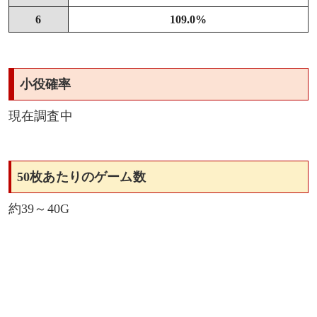
6
109.0%
小役確率
現在調査中
50枚あたりのゲーム数
約39～40G