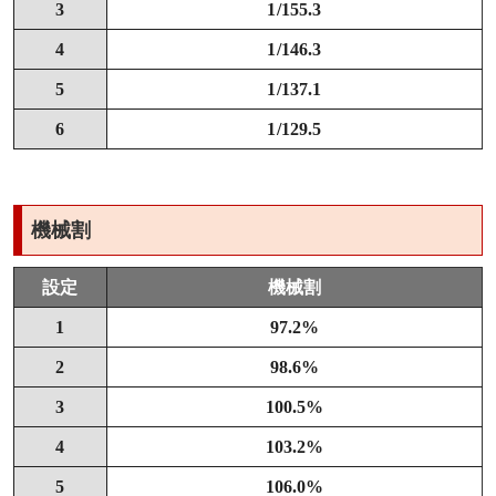
3
1/155.3
4
1/146.3
5
1/137.1
6
1/129.5
機械割
設定
機械割
1
97.2%
2
98.6%
3
100.5%
4
103.2%
5
106.0%