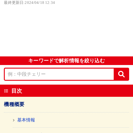
最終更新日:2024/04/18 12:34
キーワードで解析情報を絞り込む
目次
機種概要
基本情報