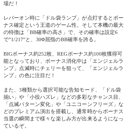
場だ！
レバーオン時に「ドル袋ランプ」が点灯するとボー
ナス確定という王道のゲーム性。そして本機の最大
の特徴は「BB確率の高さ」で、その確率は設定6
で”1/217”と、30Φ屈指のBB確率を誇る。
BIGボーナス約252枚、REGボーナス約100枚獲得可
能となっており、ボーナス消化中は「エンジェルラ
ンプ」点滅時にチェリーを狙って、「エンジェルラ
ンプ」の色に注目だ！
また、3種類から選択可能な告知モード、「ドル袋
揃い」や「小役ハズレ」などの多彩なチャンス目、
「点滅パターン変化」や「ユニコーンフリーズ」な
どのプレミアム演出を搭載し、通常時からボーナス
当選の瞬間まで様々な楽しみ方が出来るようになっ
ているぞ。