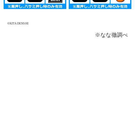
©KITA DENSHI
※なな徹調べ