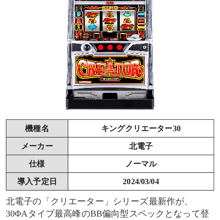
機種名
キングクリエーター30
メーカー
北電子
仕様
ノーマル
導入予定日
2024/03/04
北電子の「クリエーター」シリーズ最新作が、
30ΦAタイプ最高峰のBB偏向型スペックとなって登