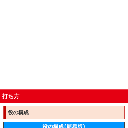
打ち方
役の構成