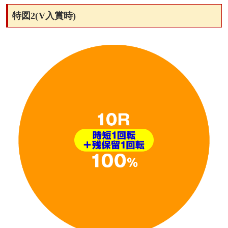
特図2(V入賞時)