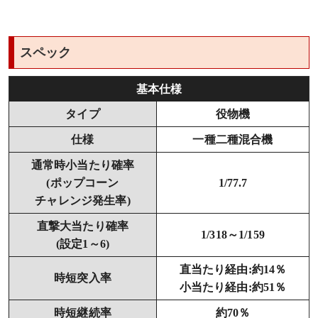
スペック
基本仕様
タイプ
役物機
仕様
一種二種混合機
通常時小当たり確率
(ポップコーン
1/77.7
チャレンジ発生率)
直撃大当たり確率
1/318～1/159
(設定1～6)
直当たり経由:約14％
時短突入率
小当たり経由:約51％
時短継続率
約70％