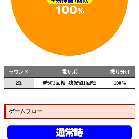
ラウンド
電サポ
振り分け
2R
時短1回転+残保留1回転
100%
ゲームフロー