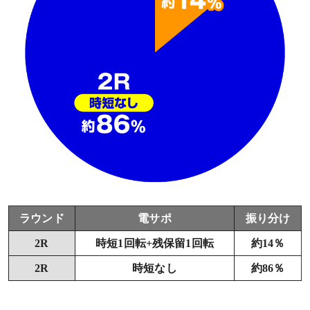
ラウンド
電サポ
振り分け
2R
時短1回転+残保留1回転
約14％
2R
時短なし
約86％