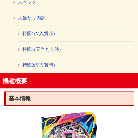
スペック
大当たり内訳
特図1(V入賞時)
特図1(直当たり時)
特図2(V入賞時)
機種概要
特図2(直当たり時)
ゲームフロー
基本情報