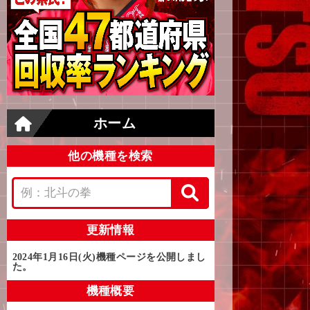
ホーム
他の機種を検索
更新情報
2024年1月16日(火)
機種ページを公開しまし
た。
機種概要