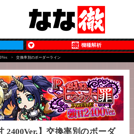
Ver.
>
交換率別のボーダーライン
甘 2400Ver.】交換率別のボーダ