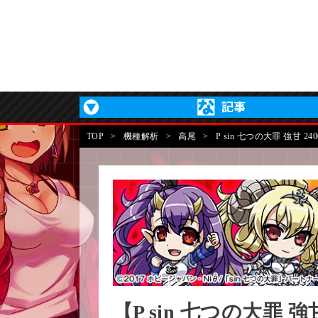
TOP
>
機種解析
>
高尾
>
P sin 七つの大罪 強甘 2400
【P sin 七つの大罪 強