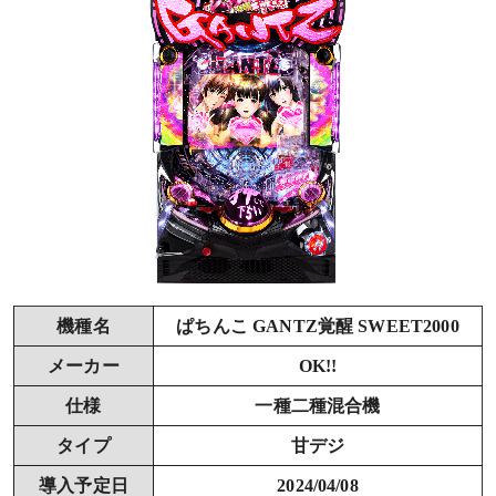
機種名
ぱちんこ GANTZ覚醒 SWEET2000
メーカー
OK!!
仕様
一種二種混合機
タイプ
甘デジ
導入予定日
2024/04/08