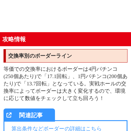
攻略情報
交換率別のボーダーライン
等価での交換率におけるボーダーは4円パチンコ
(250個あたり)で「17.1回転」、1円パチンコ(200個あ
たり)で「13.7回転」となっている。実戦ホールの交
換率によってボーダーは大きく変化するので、環境
に応じて数値をチェックして立ち回ろう！
算出条件などボーダーの詳細はこちら