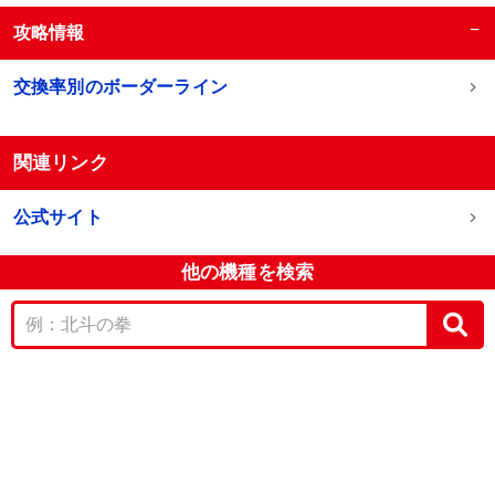
−
攻略情報
交換率別のボーダーライン
関連リンク
公式サイト
他の機種を検索