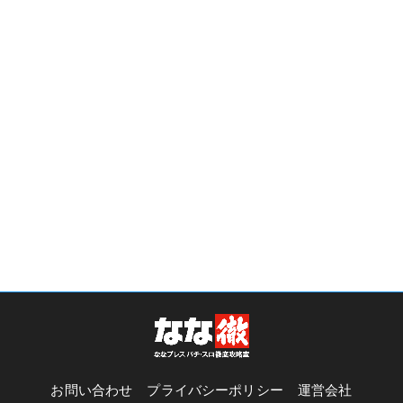
お問い合わせ
プライバシーポリシー
運営会社