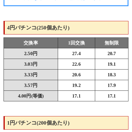
4円パチンコ(250個あたり)
交換率
1回交換
無制限
2.50円
27.4
20.7
3.03円
22.6
19.1
3.33円
20.6
18.3
3.57円
19.2
17.9
4.00円(等価)
17.1
17.1
1円パチンコ(200個あたり)