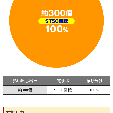
払い出し出玉
電サポ
振り分け
約300個
ST50回転
100%