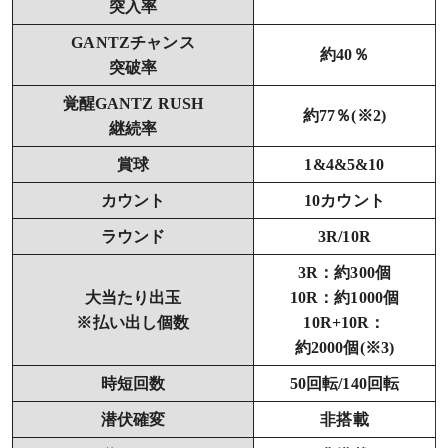
突入率
GANTZチャンス
約40％
突破率
覚醒GANTZ RUSH
約77％(※2)
継続率
賞球
1&4&5&10
カウント
10カウント
ラウンド
3R/10R
3R：約300個
大当たり出玉
10R：約1000個
※払い出し個数
10R+10R：
約2000個(※3)
時短回数
50回転/140回転
潜伏確変
非搭載