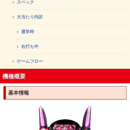
スペック
大当たり内訳
通常時
右打ち中
ゲームフロー
機種概要
攻略情報
交換率別のボーダーライン
基本情報
4円パチンコ(250個あたり)
1円パチンコ(200個あたり)