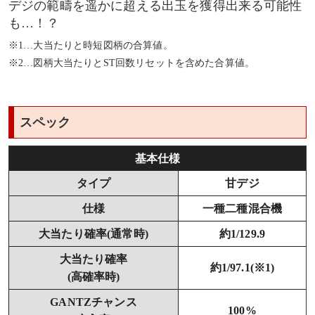
デジの範疇を遥かに超える出玉を獲得出来る可能性
も…！？
※1…大当たりと時短図柄の合算値。
※2…図柄大当たりとST回数リセットを含めた合算値。
スペック
基本仕様
タイプ
甘デジ
仕様
一種二種混合機
大当たり確率(通常時)
約1/129.9
大当たり確率
約1/97.1(※1)
(高確率時)
GANTZチャンス
100%