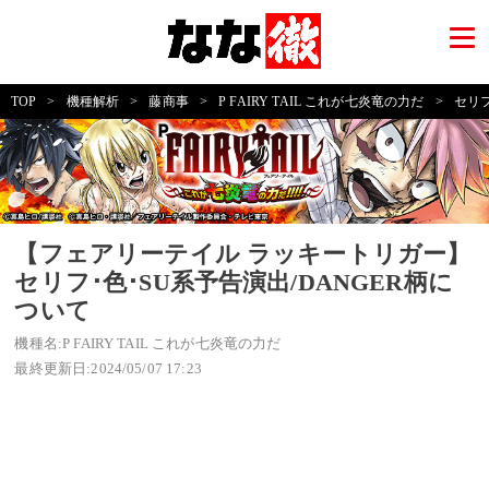
TOP
>
機種解析
>
藤商事
>
P FAIRY TAIL これが七炎竜の力だ
>
セリフ
【フェアリーテイル ラッキートリガー】
セリフ･色･SU系予告演出/DANGER柄に
ついて
機種名:P FAIRY TAIL これが七炎竜の力だ
最終更新日:2024/05/07 17:23