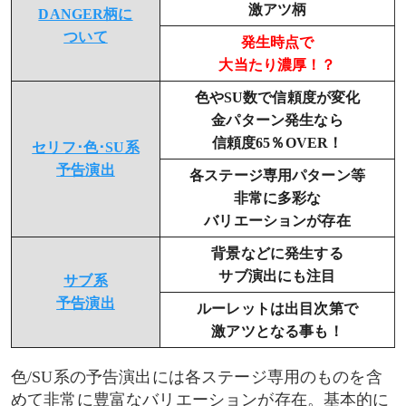
激アツ柄
DANGER柄に
ついて
発生時点で
大当たり濃厚！？
色やSU数で信頼度が変化
金パターン発生なら
信頼度65％OVER！
セリフ･色･SU系
予告演出
各ステージ専用パターン等
非常に多彩な
バリエーションが存在
背景などに発生する
サブ演出にも注目
サブ系
予告演出
ルーレットは出目次第で
激アツとなる事も！
色/SU系の予告演出には各ステージ専用のものを含
めて非常に豊富なバリエーションが存在。基本的に