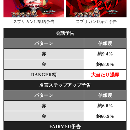
スプリガン12集結予告
スプリガン12紹介予告
会話予告
パターン
信頼度
赤
約9.4%
金
約68.0%
DANGER柄
大当たり濃厚
名言ステップアップ予告
パターン
信頼度
赤
約6.8%
金
約66.9%
FAIRY SU予告