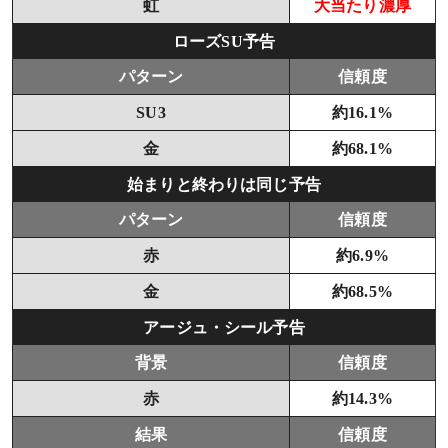
虹
大当たり濃厚
ローズSU予告
パターン
信頼度
SU3
約16.1%
金
約68.1%
始まりと終わりは同じ予告
パターン
信頼度
赤
約6.9%
金
約68.5%
アージュ・シール予告
背景
信頼度
赤
約14.3%
結果
信頼度