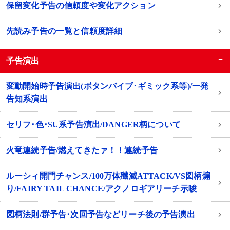
保留変化予告の信頼度や変化アクション
先読み予告の一覧と信頼度詳細
−
予告演出
変動開始時予告演出(ボタンバイブ･ギミック系等)/一発
告知系演出
セリフ･色･SU系予告演出/DANGER柄について
火竜連続予告/燃えてきたァ！！連続予告
ルーシィ開門チャンス/100万体殲滅ATTACK/VS図柄煽
り/FAIRY TAIL CHANCE/アクノロギアリーチ示唆
図柄法則/群予告･次回予告などリーチ後の予告演出