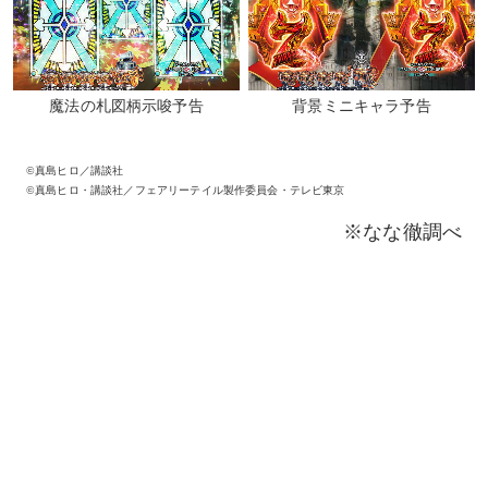
魔法の札図柄示唆予告
背景ミニキャラ予告
©真島ヒロ／講談社
©真島ヒロ・講談社／フェアリーテイル製作委員会・テレビ東京
※なな徹調べ