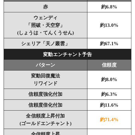
赤
約6.8%
ウェンディ
「照破・天空穿」
約13.0%
(しょうは・てんくうせん)
シェリア「天ノ叢雲」
約67.1%
変動エンチャント予告
パターン
信頼度
変動回復魔法
約8.0%
リワインド
信頼度強化付加
約6.3%
信頼度倍化付加
約11.6%
全信頼度上昇付加
約71.4%
(ゴールドエンチャント)
全信頼度上昇