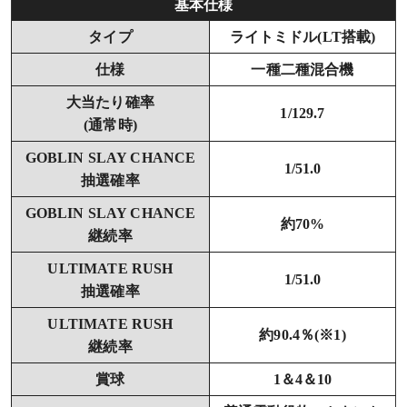
基本仕様
タイプ
ライトミドル(LT搭載)
仕様
一種二種混合機
大当たり確率
1/129.7
(通常時)
GOBLIN SLAY CHANCE
1/51.0
抽選確率
GOBLIN SLAY CHANCE
約70%
継続率
ULTIMATE RUSH
1/51.0
抽選確率
ULTIMATE RUSH
約90.4％(※1)
継続率
賞球
1＆4＆10