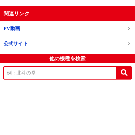
関連リンク
PV動画
公式サイト
他の機種を検索