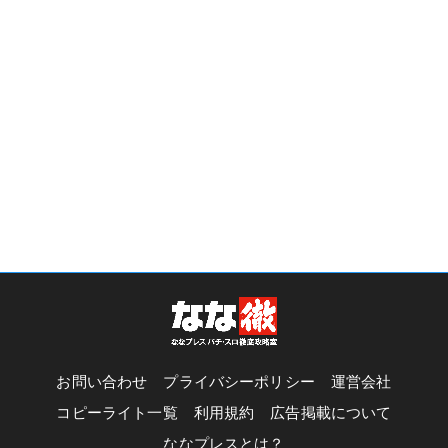
お問い合わせ
プライバシーポリシー
運営会社
コピーライト一覧
利用規約
広告掲載について
ななプレスとは？