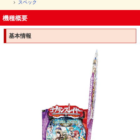
スペック
機種概要
基本情報