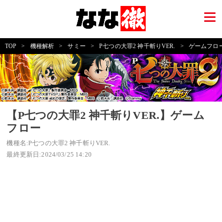
TOP
>
機種解析
>
サミー
>
P七つの大罪2 神千斬りVER.
>
ゲームフロ
【P七つの大罪2 神千斬りVER.】ゲーム
フロー
機種名:P七つの大罪2 神千斬りVER.
最終更新日:2024/03/25 14:20