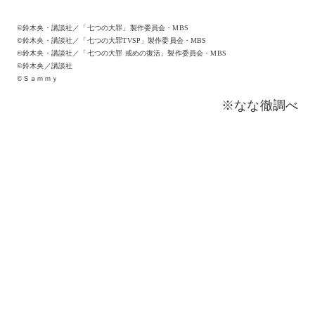
©鈴木央・講談社／「七つの大罪」製作委員会・MBS
©鈴木央・講談社／「七つの大罪TVSP」製作委員会・MBS
©鈴木央・講談社／「七つの大罪 戒めの復活」製作委員会・MBS
©鈴木央／講談社
©Ｓａｍｍｙ
※なな徹調べ