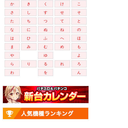
か
き
く
け
こ
さ
し
す
せ
そ
た
ち
つ
て
と
な
に
ぬ
ね
の
は
ひ
ふ
へ
ほ
ま
み
む
め
も
や
ゆ
よ
ら
り
る
れ
ろ
わ
を
ん