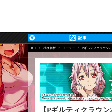
TOP
>
機種解析
>
メーシー
>
Pギルティクラウン2
【Pギルティクラウン