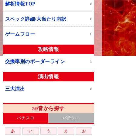
解析情報TOP
スペック詳細/大当たり内訳
ゲームフロー
攻略情報
交換率別のボーダーライン
演出情報
三大演出
50音から探す
パチスロ
パチンコ
あ
い
う
え
お