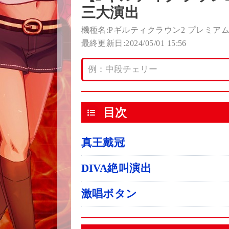
三大演出
機種名:Pギルティクラウン2 プレミア
最終更新日:2024/05/01 15:56
目次
真王戴冠
DIVA絶叫演出
激唱ボタン