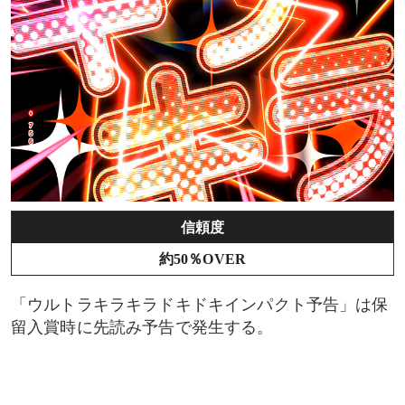
信頼度
約50％OVER
「ウルトラキラキラドキドキインパクト予告」は保
留入賞時に先読み予告で発生する。