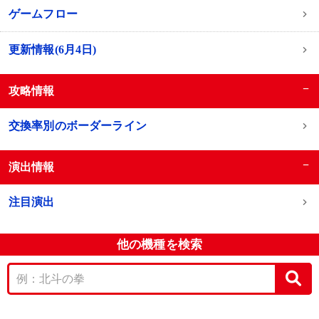
ゲームフロー
更新情報(6月4日)
−
攻略情報
交換率別のボーダーライン
−
演出情報
注目演出
他の機種を検索