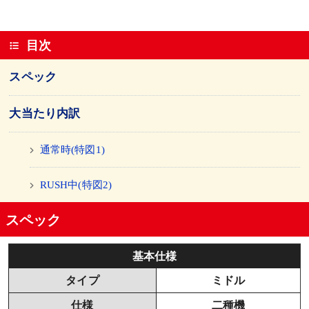
目次
スペック
大当たり内訳
通常時(特図1)
RUSH中(特図2)
スペック
基本仕様
タイプ
ミドル
仕様
二種機