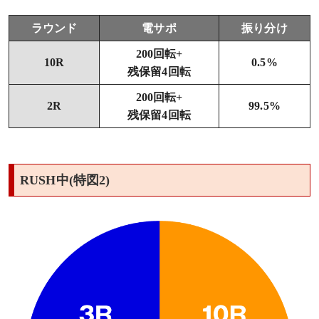
ラウンド
電サポ
振り分け
200回転+
10R
0.5%
残保留4回転
200回転+
2R
99.5%
残保留4回転
RUSH中(特図2)