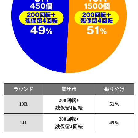
ラウンド
電サポ
振り分け
200回転+
10R
51%
残保留4回転
200回転+
3R
49%
残保留4回転