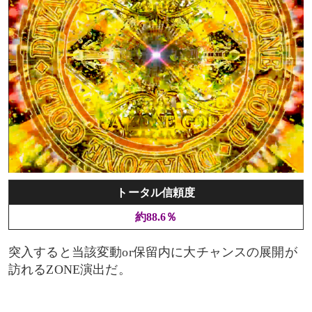
トータル信頼度
約88.6％
突入すると当該変動or保留内に大チャンスの展開が
訪れるZONE演出だ。