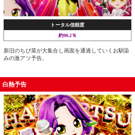
トータル信頼度
約90.2％
新旧のちび菜が大集合し画面を通過していくお馴染
みの激アツ予告。
白熱予告