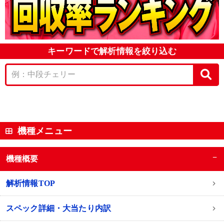
キーワードで解析情報を絞り込む
機種メニュー
−
機種概要
解析情報TOP
スペック詳細・大当たり内訳