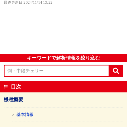
最終更新日:2024/11/14 13:22
キーワードで解析情報を絞り込む
目次
機種概要
基本情報