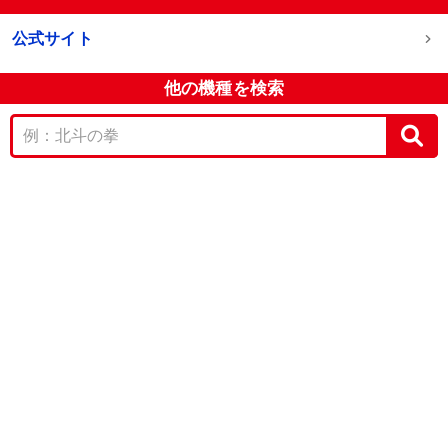
公式サイト
他の機種を検索