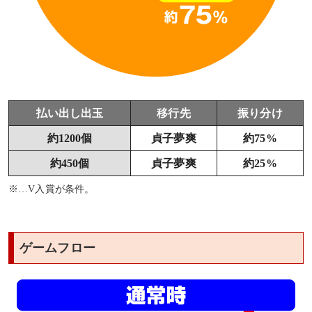
払い出し出玉
移行先
振り分け
約1200個
貞子夢爽
約75%
約450個
貞子夢爽
約25%
※…V入賞が条件。
ゲームフロー