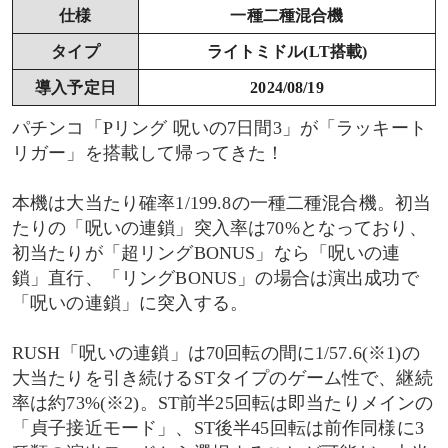
仕様
一種二種混合機
タイプ
ライトミドル(LT搭載)
導入予定日
2024/08/19
パチンコ「Pリング 呪いの7日間3」が「ラッキート
リガー」を搭載して帰ってきた！
本機は大当たり確率1/199.8の一種二種混合機。初当
たりの「呪いの連鎖」突入率は70%となっており、
初当たりが「超リングBONUS」なら「呪いの連
鎖」直行、「リングBONUS」の場合は演出成功で
「呪いの連鎖」に突入する。
RUSH「呪いの連鎖」は70回転の間に1/57.6(※1)の
大当たりを引き続けるSTタイプのゲーム性で、継続
率は約73%(※2)。ST前半25回転は即当たりメインの
「貞子接近モード」、ST後半45回転は前作同様に3