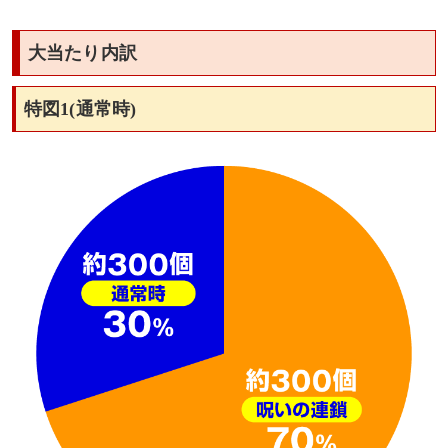
大当たり内訳
特図1(通常時)