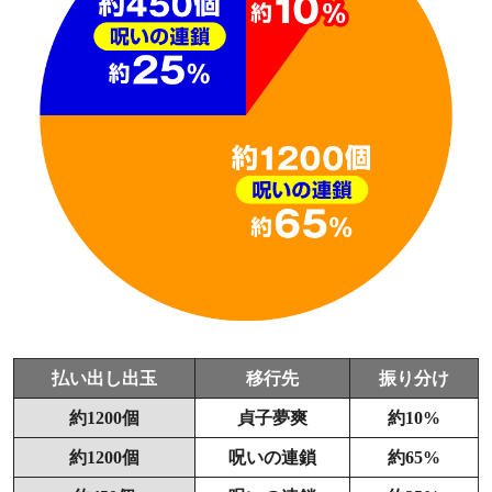
払い出し出玉
移行先
振り分け
約1200個
貞子夢爽
約10%
約1200個
呪いの連鎖
約65%