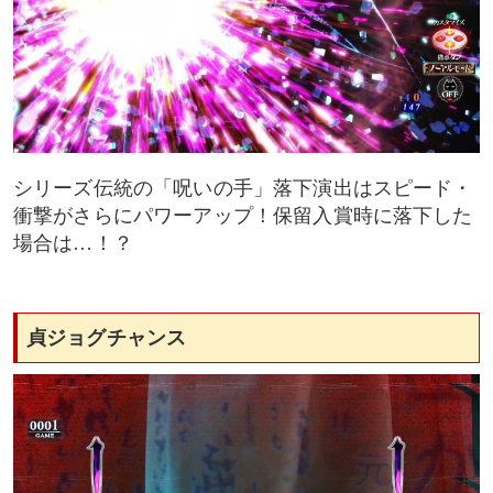
シリーズ伝統の「呪いの手」落下演出はスピード・
衝撃がさらにパワーアップ！保留入賞時に落下した
場合は…！？
貞ジョグチャンス