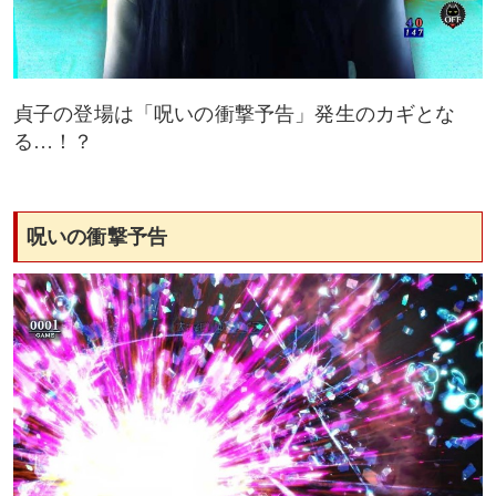
貞子の登場は「呪いの衝撃予告」発生のカギとな
る…！？
呪いの衝撃予告