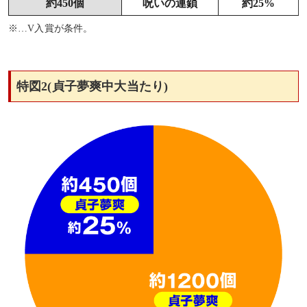
約450個
呪いの連鎖
約25%
※…V入賞が条件。
特図2(貞子夢爽中大当たり)