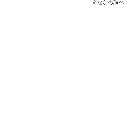
※なな徹調べ