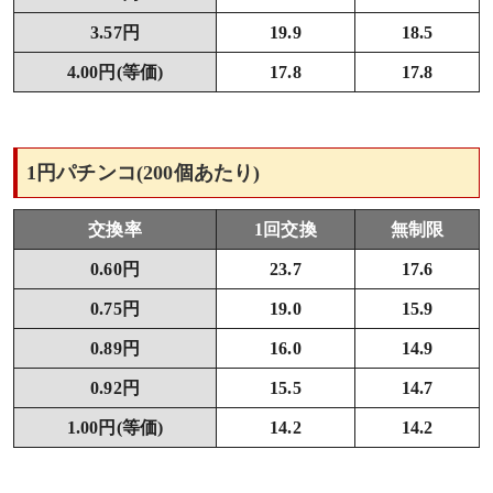
3.57円
19.9
18.5
4.00円(等価)
17.8
17.8
1円パチンコ(200個あたり)
交換率
1回交換
無制限
0.60円
23.7
17.6
0.75円
19.0
15.9
0.89円
16.0
14.9
0.92円
15.5
14.7
1.00円(等価)
14.2
14.2