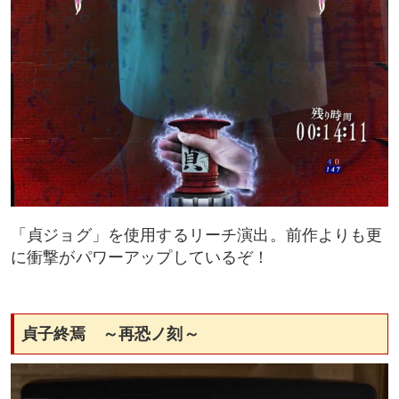
「貞ジョグ」を使用するリーチ演出。前作よりも更
に衝撃がパワーアップしているぞ！
貞子終焉 ～再恐ノ刻～