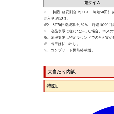
遊タイム
※1…特図1確変割合:約21％、時短50回引き
突入率:約53％。
※2…ST70回継続率:約89％、時短10000
※…液晶表示に従わなかった場合、本来の
※…確率変動は特定ラウンドでのV入賞が
※…出玉は払い出し。
※…コンプリート機能搭載機。
大当たり内訳
特図1