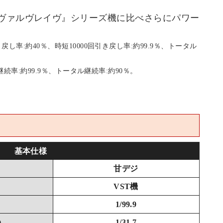
『ヴァルヴレイヴ』シリーズ機に比べさらにパワー
戻し率:約40％、時短10000回引き戻し率:約99.9％、トータル
回継続率:約99.9％、トータル継続率:約90％。
基本仕様
甘デジ
VST機
1/99.9
)
1/31.7