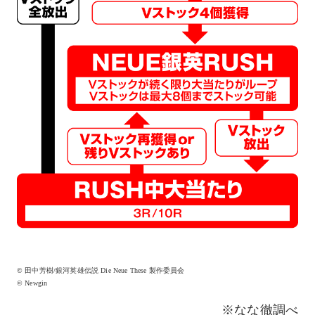
© 田中芳樹/銀河英雄伝説 Die Neue These 製作委員会
© Newgin
※なな徹調べ