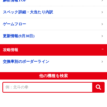
解析情報TOP
スペック詳細・大当たり内訳
ゲームフロー
更新情報(9月30日)
−
攻略情報
交換率別のボーダーライン
他の機種を検索