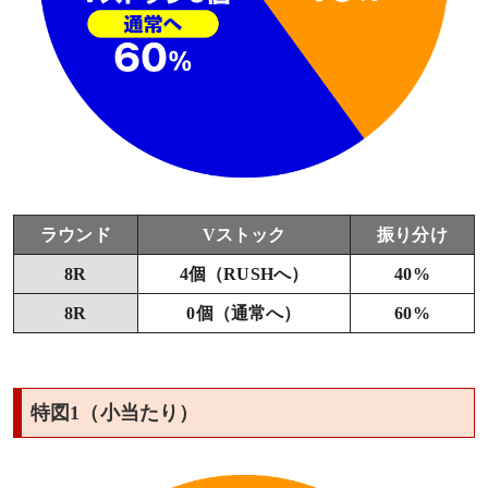
ラウンド
Vストック
振り分け
8R
4個（RUSHへ）
40%
8R
0個（通常へ）
60%
特図1（小当たり）