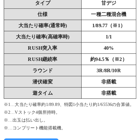
タイプ
甘デジ
仕様
一種二種混合機
大当たり確率(通常時)
1/89.77（※1）
大当たり確率(高確率時)
1/1
RUSH突入率
40%
RUSH継続率
約94.5％（※2）
ラウンド
3R/8R/10R
潜伏確変
非搭載
遊タイム
非搭載
※1…大当たり確率約1/89.89、特図1小当たり約1/65536の合算値。
※2…Vストック4個所持時。
※…出玉は払い出し。
※…コンプリート機能搭載機。