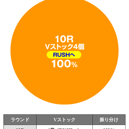
ラウンド
Vストック
振り分け