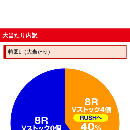
大当たり内訳
特図1（大当たり）