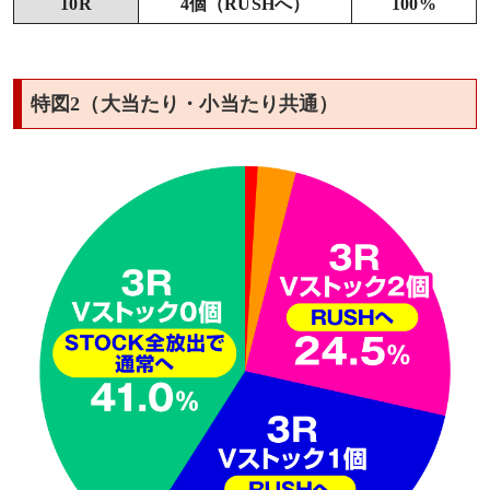
10R
4個（RUSHへ）
100%
特図2（大当たり・小当たり共通）