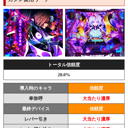
トータル信頼度
20.0%
導入時のキャラ
信頼度
卑弥呼
大当たり濃厚
最終デバイス
信頼度
レバー引き
大当たり濃厚