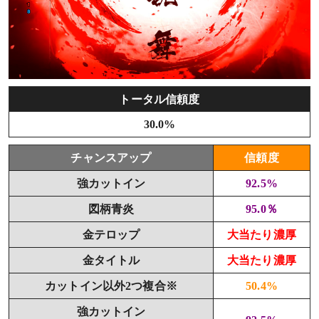
トータル信頼度
30.0%
チャンスアップ
信頼度
強カットイン
92.5%
図柄青炎
95.0％
金テロップ
大当たり濃厚
金タイトル
大当たり濃厚
カットイン以外2つ複合※
50.4%
強カットイン