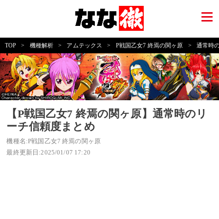
TOP
>
機種解析
>
アムテックス
>
P戦国乙女7 終焉の関ヶ原
>
通常時
【P戦国乙女7 終焉の関ヶ原】通常時のリ
ーチ信頼度まとめ
機種名:P戦国乙女7 終焉の関ヶ原
最終更新日:2025/01/07 17:20