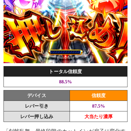
トータル信頼度
88.5%
デバイス
信頼度
レバー引き
87.5%
レバー押し込み
大当たり濃厚