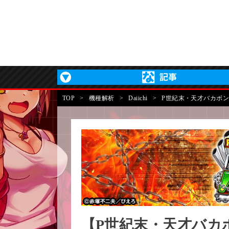
TOP
>
機種解析
>
Daiichi
>
P世紀末・天才バカボン〜神
【P世紀末・天才バカボン