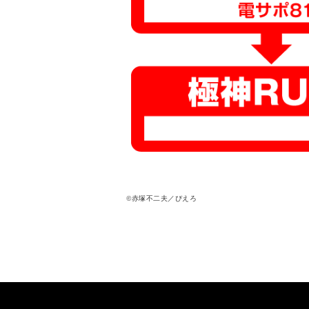
©赤塚不二夫／ぴえろ