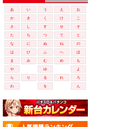
あ
い
う
え
お
か
き
く
け
こ
さ
し
す
せ
そ
た
ち
つ
て
と
な
に
ぬ
ね
の
は
ひ
ふ
へ
ほ
ま
み
む
め
も
や
ゆ
よ
ら
り
る
れ
ろ
わ
を
ん