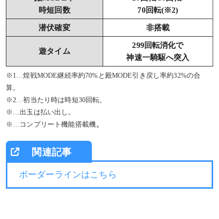
時短回数
70回転(※2)
潜伏確変
非搭載
299回転消化で
遊タイム
神速一騎駆へ突入
※1…煌戦MODE継続率約70%と殿MODE引き戻し率約32%の合
算。
※2…初当たり時は時短30回転。
※…出玉は払い出し。
。
※…コンプリート機能搭載機
ボーダーラインはこちら