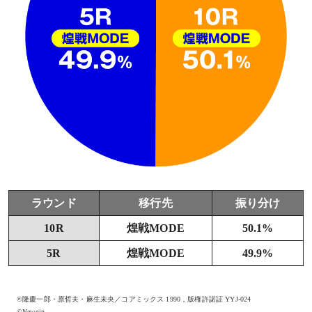
ラウンド
移行先
振り分け
10R
煌戦MODE
50.1%
5R
煌戦MODE
49.9%
©隆慶一郎・原哲夫・麻生未央／コアミックス 1990，版権許諾証 YYJ-024
©Newgin