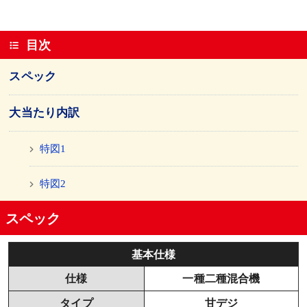
目次
スペック
大当たり内訳
特図1
特図2
スペック
基本仕様
仕様
一種二種混合機
タイプ
甘デジ