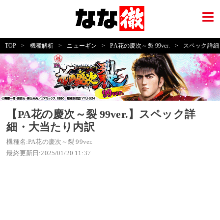
TOP
>
機種解析
>
ニューギン
>
PA花の慶次～裂 99ver.
>
スペック詳細
【PA花の慶次～裂 99ver.】スペック詳
細・大当たり内訳
機種名:PA花の慶次～裂 99ver.
最終更新日:2025/01/20 11:37