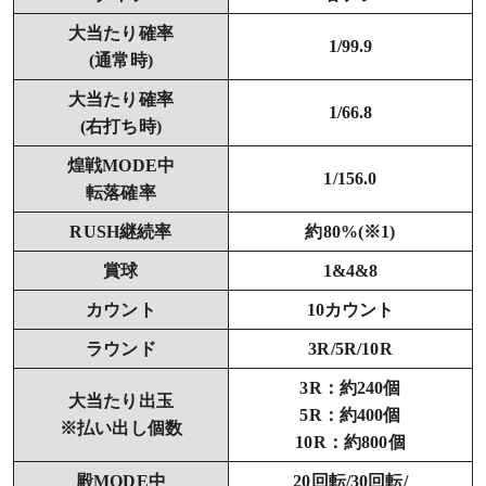
大当たり確率
1/99.9
(通常時)
大当たり確率
1/66.8
(右打ち時)
煌戦MODE中
1/156.0
転落確率
RUSH継続率
約80%(※1)
賞球
1&4&8
カウント
10カウント
ラウンド
3R/5R/10R
3R：約240個
大当たり出玉
5R：約400個
※払い出し個数
10R：約800個
殿MODE中
20回転/30回転/