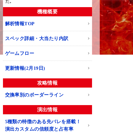
た。
機種概要
解析情報TOP
スペック詳細・大当たり内訳
ゲームフロー
更新情報(2月19日)
攻略情報
交換率別のボーダーライン
演出情報
5種類の特徴のある先バレを搭載！
演出カスタムの信頼度と占有率