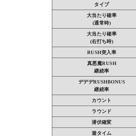
タイプ
大当たり確率
(通常時)
大当たり確率
(右打ち時)
RUSH突入率
真悪魔RUSH
継続率
デデデRUSHBONUS
継続率
カウント
ラウンド
潜伏確変
遊タイム