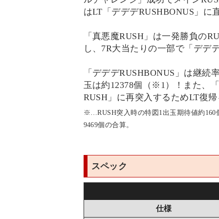
はLT「デデデRUSHBONUS」
「真悪魔RUSH」は一発勝負のR
し、7R大当たりの一部で「デデデ
「デデデRUSHBONUS」は継続
玉は約12378個（※1）！また、
RUSH」に再突入するためLT復
※…RUSH突入時の特図1出玉期待値約160
9469個の合算。
スペック
仕様