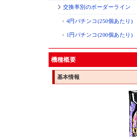
交換率別のボーダーライン
4円パチンコ(250個あたり)
1円パチンコ(200個あたり)
機種概要
基本情報