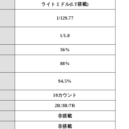
ライトミドル(LT搭載)
1/129.77
1/1.0
56%
88%
94.5%
10カウント
2R/3R/7R
非搭載
非搭載