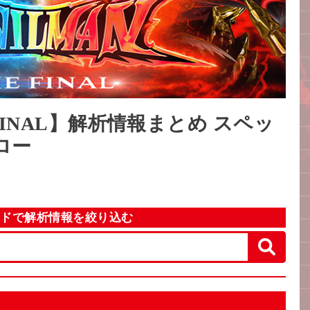
FINAL】解析情報まとめ スペッ
ロー
ードで解析情報を絞り込む