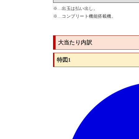
※…出玉は払い出し。
※…コンプリート機能搭載機。
大当たり内訳
特図1