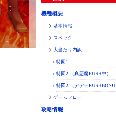
機種概要
基本情報
スペック
大当たり内訳
特図1
特図2 （真悪魔RUSH中）
特図2 （デデデRUSHBON
ゲームフロー
攻略情報