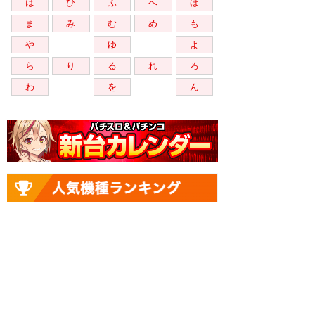
は
ひ
ふ
へ
ほ
ま
み
む
め
も
や
ゆ
よ
ら
り
る
れ
ろ
わ
を
ん