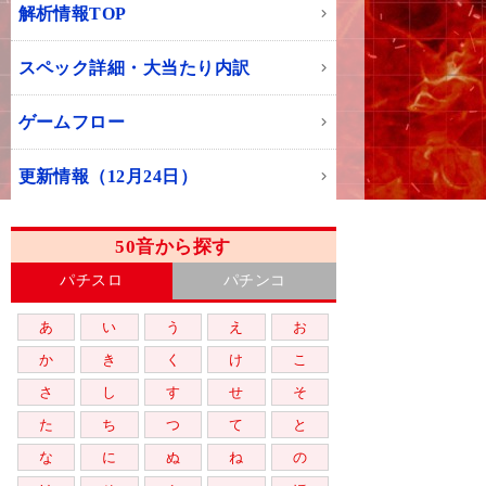
解析情報TOP
スペック詳細・大当たり内訳
ゲームフロー
更新情報（12月24日）
50音から探す
パチスロ
パチンコ
あ
い
う
え
お
か
き
く
け
こ
さ
し
す
せ
そ
た
ち
つ
て
と
な
に
ぬ
ね
の