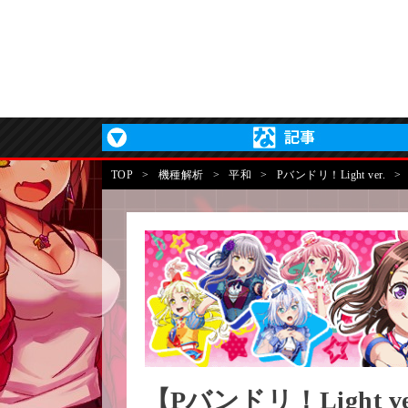
TOP
>
機種解析
>
平和
>
Pバンドリ！Light ver.
>
【Pバンドリ！Light 