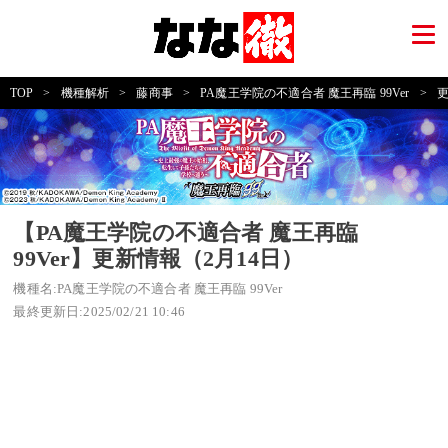
TOP
>
機種解析
>
藤商事
>
PA魔王学院の不適合者 魔王再臨 99Ver
>
更
【PA魔王学院の不適合者 魔王再臨
99Ver】更新情報（2月14日）
機種名:PA魔王学院の不適合者 魔王再臨 99Ver
最終更新日:2025/02/21 10:46