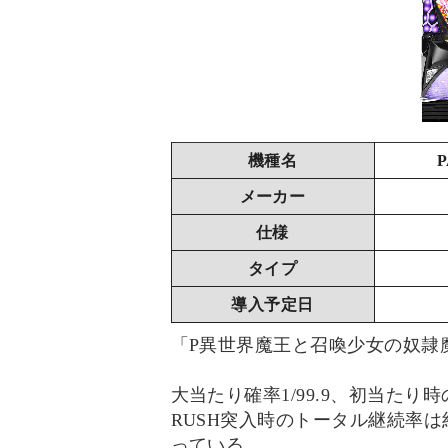
機種名
メーカー
仕様
タイプ
導入予定日
「P異世界魔王と召喚少女の奴隷
大当たり確率1/99.9、初当たり
RUSH突入時のトータル継続率は
っている。