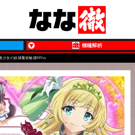
少女の奴隷魔術敏感99Ver.