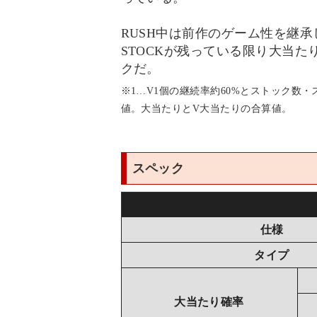
RUSH中は前作のゲーム性を継承し
STOCKが残っている限り大当
クだ。
※1…V1個の継続率約60%とストック数
値。大当たりとV大当たりの合算値。
スペック
仕様
タイプ
大当たり確率