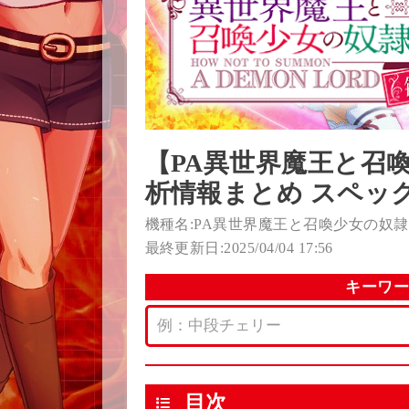
【PA異世界魔王と召喚
析情報まとめ スペック
機種名:PA異世界魔王と召喚少女の奴隷魔術
最終更新日:2025/04/04 17:56
キーワ
目次