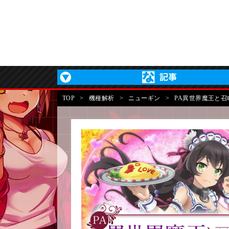
TOP
>
機種解析
>
ニューギン
>
PA異世界魔王と召喚