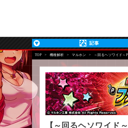
TOP
>
機種解析
>
マルホン
>
～回るヘソワイド～Pフ
【～回るヘソワイド～P