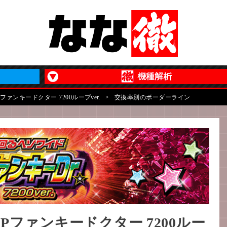
ァンキードクター 7200ループver.
>
交換率別のボーダーライン
ファンキードクター 7200ルー