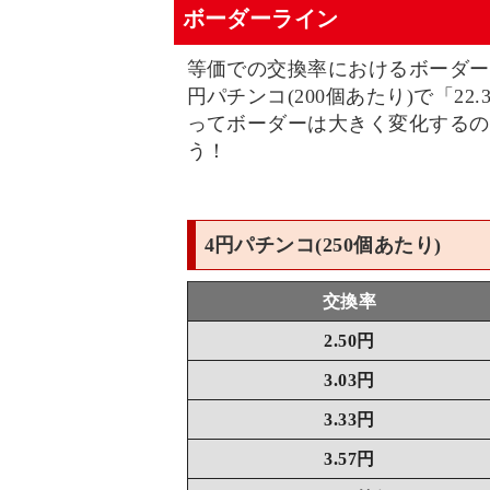
ボーダーライン
等価での交換率におけるボーダーは4
円パチンコ(200個あたり)で「2
ってボーダーは大きく変化するの
う！
4円パチンコ(250個あたり)
交換率
2.50円
3.03円
3.33円
3.57円