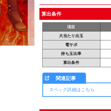
算出条件
項目
大当たり出玉
電サポ
持ち玉比率
算出条件
スペック詳細はこちら