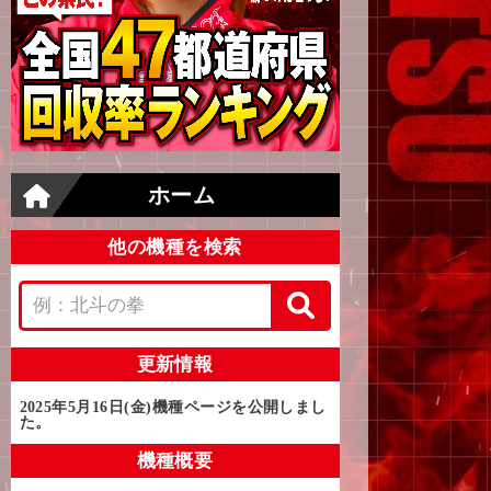
ホーム
他の機種を検索
更新情報
2025年5月16日(金)
機種ページを公開しまし
た。
機種概要