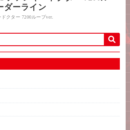
ボーダーライン
ター 7200ループver.