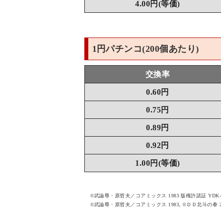
4.00円(等価)
1円パチンコ(200個あたり)
交換率
0.60円
0.75円
0.89円
0.92円
1.00円(等価)
©武論尊・原哲夫／コアミックス 1983 版権許諾証 YDK-
©武論尊・原哲夫／コアミックス 1983, ©ＤＤ北斗の拳 201