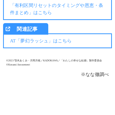
「有利区間リセットのタイミングや恩恵・条
件まとめ」はこちら
AT「夢幻ラッシュ」はこちら
©2023 顎木あくみ・月岡月穂／KADOKAWA／「わたしの幸せな結婚」製作委員会
©Konami Amusement
※なな徹調べ