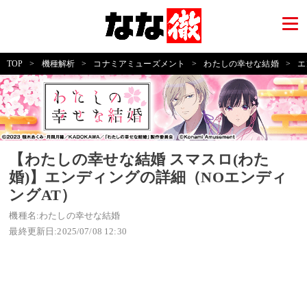
TOP
>
機種解析
>
コナミアミューズメント
>
わたしの幸せな結婚
>
エ
【わたしの幸せな結婚 スマスロ(わた
婚)】エンディングの詳細（NOエンディ
ングAT）
機種名:わたしの幸せな結婚
最終更新日:2025/07/08 12:30