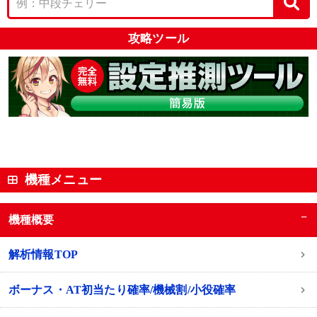
攻略ツール
機種メニュー
−
機種概要
解析情報TOP
ボーナス・AT初当たり確率/機械割/小役確率