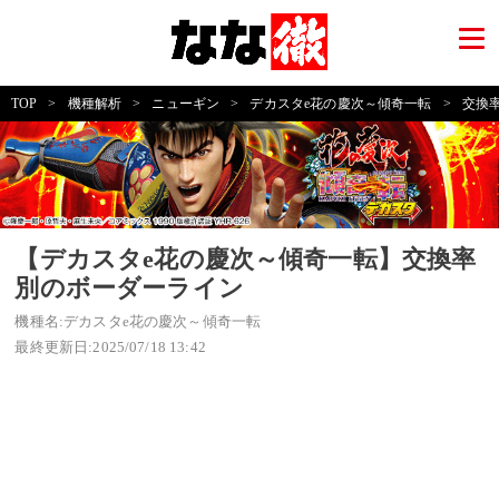
TOP
>
機種解析
>
ニューギン
>
デカスタe花の慶次～傾奇一転
>
交換
【デカスタe花の慶次～傾奇一転】交換率
別のボーダーライン
機種名:デカスタe花の慶次～傾奇一転
最終更新日:2025/07/18 13:42