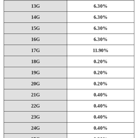
13G
6.30%
14G
6.30%
15G
6.30%
16G
6.30%
17G
11.90%
18G
0.20%
19G
0.20%
20G
0.20%
21G
0.40%
22G
0.40%
23G
0.40%
24G
0.40%