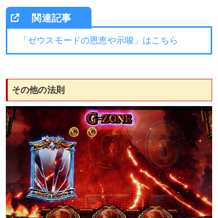
「ゼウスモードの恩恵や示唆」はこちら
その他の法則