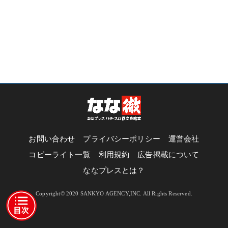
お問い合わせ
プライバシーポリシー
運営会社
コピーライト一覧
利用規約
広告掲載について
ななプレスとは？
Copyright© 2020 SANKYO AGENCY,INC. All Rights Reserved.