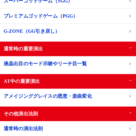
スーパーゴッドゲーム（SGG）
プレミアムゴッドゲーム（PGG）
G-ZONE（GG引き戻し）
−
通常時の重要演出
液晶出目のモード示唆やリーチ目一覧
−
AT中の重要演出
アメイジンググレイスの恩恵・楽曲変化
−
その他演出法則
通常時の演出法則