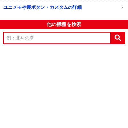
ユニメモや裏ボタン・カスタムの詳細
他の機種を検索