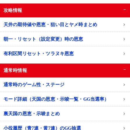
−
攻略情報
天井の期待値や恩恵・狙い目とヤメ時まとめ
朝一・リセット（設定変更）時の恩恵
有利区間リセット・ツラヌキ恩恵
−
通常時情報
通常時のゲーム性・ステージ
モード詳細（天国の恩恵・示唆一覧・GG当選率）
裏天国の恩恵・示唆まとめ
小役履歴（青7連・黄7連）のGG抽選