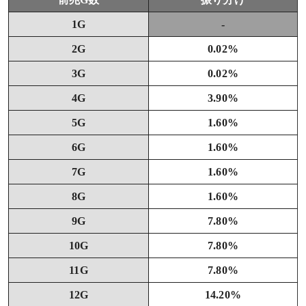
1G
-
2G
0.02%
3G
0.02%
4G
3.90%
5G
1.60%
6G
1.60%
7G
1.60%
8G
1.60%
9G
7.80%
10G
7.80%
11G
7.80%
12G
14.20%