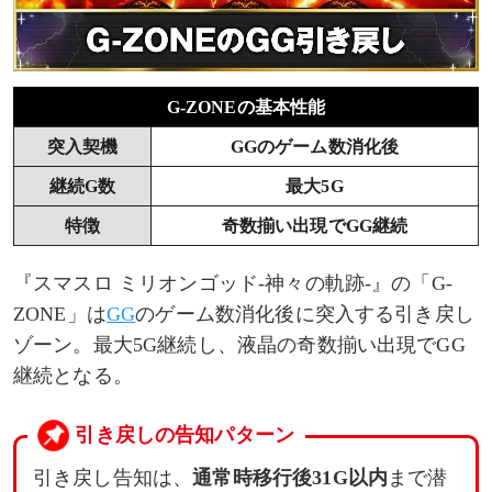
G-ZONEの基本性能
突入契機
GGのゲーム数消化後
継続G数
最大5G
特徴
奇数揃い出現でGG継続
『スマスロ ミリオンゴッド-神々の軌跡-』の「G-
ZONE」は
GG
のゲーム数消化後に突入する引き戻し
ゾーン。最大5G継続し、液晶の奇数揃い出現でGG
継続となる。
引き戻しの告知パターン
引き戻し告知は、
通常時移行後31G以内
まで潜