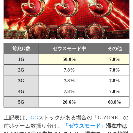
前兆G数
ゼウスモード中
その他
1G
50.0%
7.8%
2G
7.8%
7.8%
3G
7.8%
7.8%
4G
7.8%
7.8%
5G
26.6%
68.8%
上記表は、
GG
ストックがある場合の「G-ZONE」の
前兆ゲーム数振り分け。
「ゼウスモード」
滞在中は