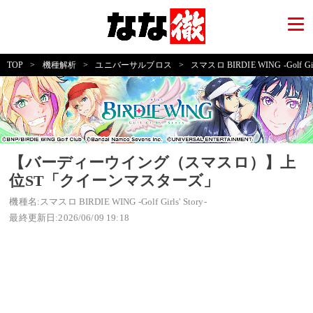
TOP
>
機種解析
>
ユニバーサルブロス
>
スマスロ BIRDIE WING -Golf Girls
【バーディーウイング（スマスロ）】上
位ST「クイーンマスターズ」
機種名:スマスロ BIRDIE WING -Golf Girls' Story-
最終更新日:2026/06/09 19:18