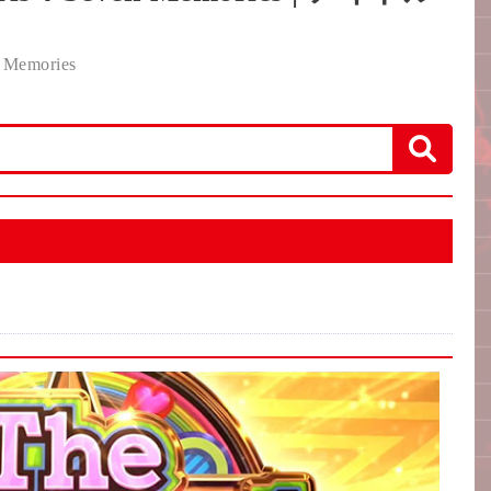
Memories