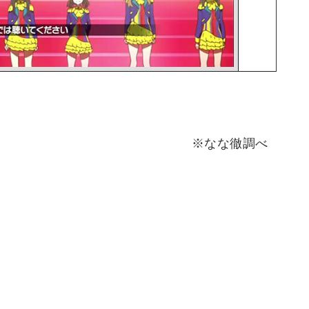
※なな徹調べ