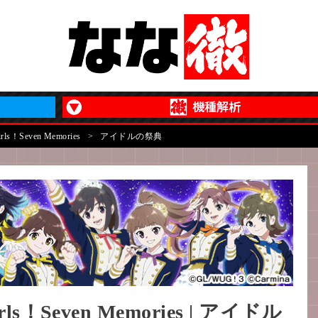
ls！Seven Memories
>
アイドルの祭典
ls！Seven Memories | アイドル