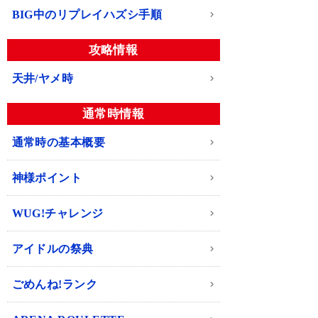
BIG中のリプレイハズシ手順
攻略情報
天井/ヤメ時
通常時情報
通常時の基本概要
神様ポイント
WUG!チャレンジ
アイドルの祭典
ごめんね!ランク