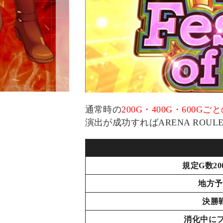
通常時の
200G・400G・60
演出が成功すればARENA ROULE
規定G数20
地方予
決勝
消化中に