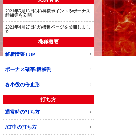
2021年5月13日(木)
神様ポイントやボーナス
詳細等を公開
2021年4月27日(火)
機種ページを公開しまし
た
機種概要
解析情報TOP
ボーナス確率/機械割
各小役の停止形
打ち方
通常時の打ち方
AT中の打ち方