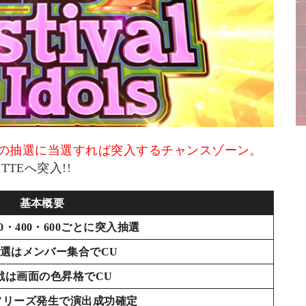
0Gごとの抽選に当選すれば突入するチャンスゾーン。
TTEへ突入!!
基本概要
0・400・600ごとに突入抽選
選はメンバー集合でCU
戦は画面の色昇格でCU
フリーズ発生で演出成功確定