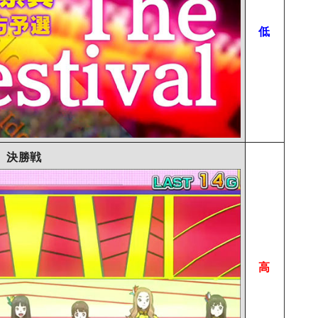
低
決勝戦
高