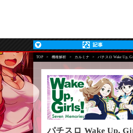
TOP
>
機種解析
>
カルミナ
>
パチスロ Wake Up, Gir
パチスロ Wake Up, Gir