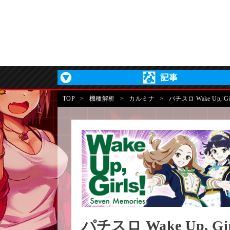
TOP
>
機種解析
>
カルミナ
>
パチスロ Wake Up, Gir
パチスロ Wake Up, Girl