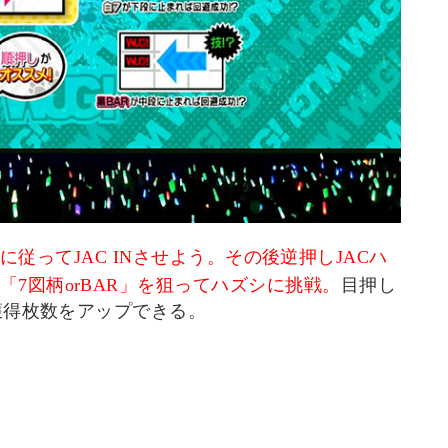
ナビに従ってJAC INさせよう。その後逆押しJACハ
7図柄orBAR」を狙ってハズシに挑戦。
目押し
れ獲得枚数をアップできる。