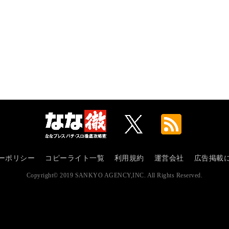
ーポリシー
コピーライト一覧
利用規約
運営会社
広告掲載
Copyright© 2019 SANKYO AGENCY,INC. All Rights Reserved.