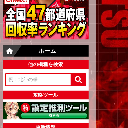
ホーム
他の機種を検索
攻略ツール
更新情報