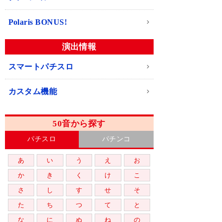
Polaris BONUS!
演出情報
スマートパチスロ
カスタム機能
50音から探す
パチスロ
パチンコ
あ
い
う
え
お
か
き
く
け
こ
さ
し
す
せ
そ
た
ち
つ
て
と
な
に
ぬ
ね
の