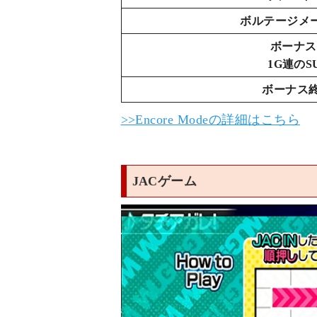
ボルテージメー
ボーナス
1G連のSU
ボーナス終了
>>Encore Modeの詳細はこちら
JACゲーム