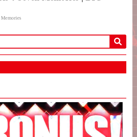
Memories