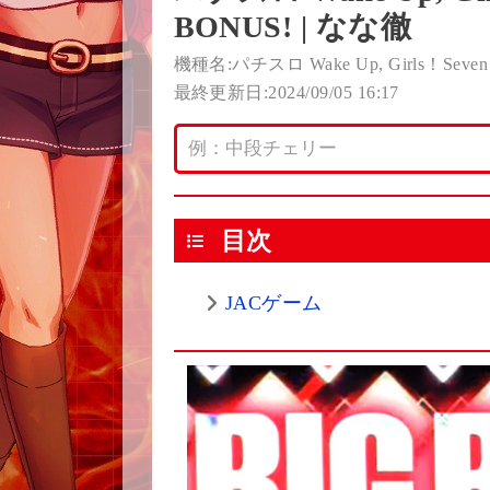
BONUS! | なな徹
機種名:パチスロ Wake Up, Girls！Seven 
最終更新日:2024/09/05 16:17
目次
JACゲーム