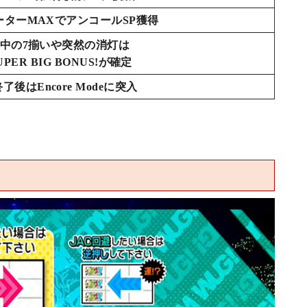
ターMAXでアンコールSP獲得
中の7揃いや突然の消灯は
PER BIG BONUS!が確定
後はEncore Modeに突入