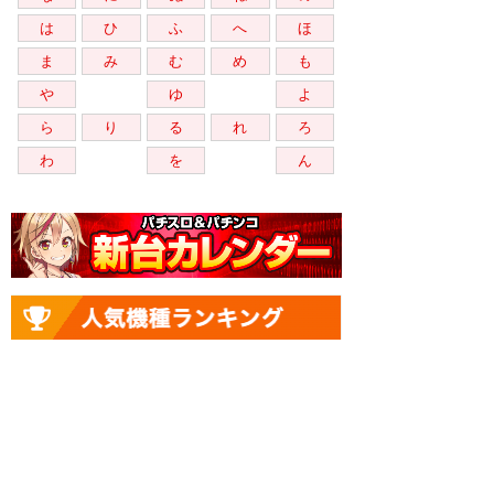
は
ひ
ふ
へ
ほ
ま
み
む
め
も
や
ゆ
よ
ら
り
る
れ
ろ
わ
を
ん