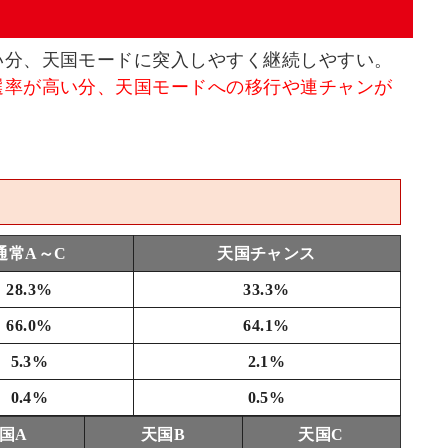
低い分、天国モードに突入しやすく継続しやすい。
当選率が高い分、天国モードへの移行や連チャンが
通常A～C
天国チャンス
28.3%
33.3%
66.0%
64.1%
5.3%
2.1%
0.4%
0.5%
国A
天国B
天国C