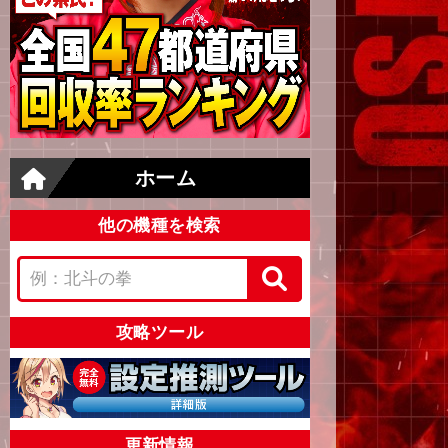
ホーム
他の機種を検索
攻略ツール
更新情報