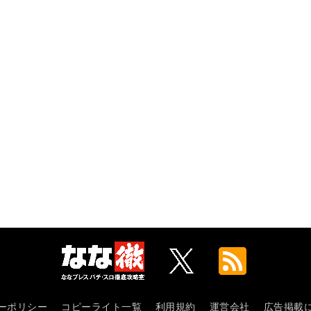
ーポリシー
コピーライト一覧
利用規約
運営会社
広告掲載