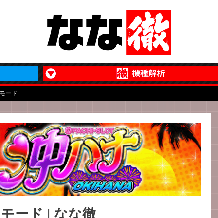
モード
モード | なな徹