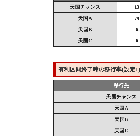
天国チャンス
1
天国A
7
天国B
6
天国C
0
有利区間終了時の移行率(設定1
移行先
天国チャンス
天国A
天国B
天国C