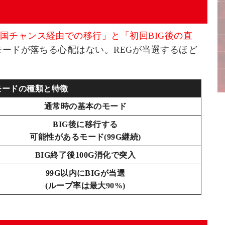
国チャンス経由での移行」と「初回BIG後の直
モードが落ちる心配はない。REGが当選するほど
モードの種類と特徴
通常時の基本のモード
BIG後に移行する
可能性があるモード(99G継続)
BIG終了後100G消化で突入
99G以内にBIGが当選
(ループ率は最大90%)