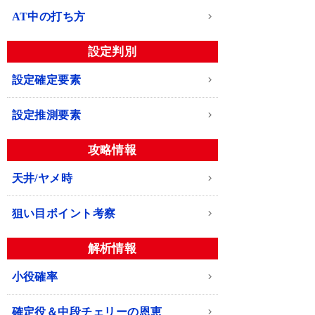
AT中の打ち方
設定判別
設定確定要素
設定推測要素
攻略情報
天井/ヤメ時
狙い目ポイント考察
解析情報
小役確率
確定役＆中段チェリーの恩恵