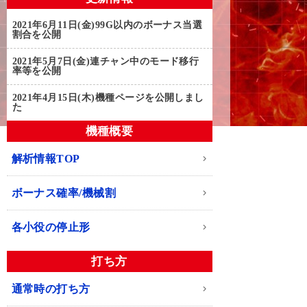
2021年6月11日(金)
99G以内のボーナス当選
割合を公開
2021年5月7日(金)
連チャン中のモード移行
率等を公開
2021年4月15日(木)
機種ページを公開しまし
た
機種概要
解析情報TOP
ボーナス確率/機械割
各小役の停止形
打ち方
通常時の打ち方