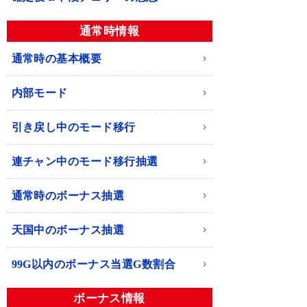
通常時情報
通常時の基本概要
内部モード
引き戻し中のモード移行
連チャン中のモード移行抽選
通常時のボーナス抽選
天国中のボーナス抽選
99G以内のボーナス当選G数割合
ボーナス情報