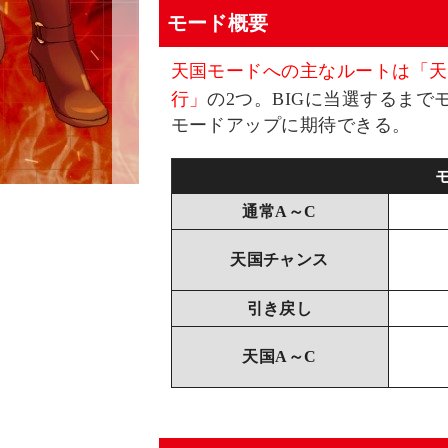
モード概要
天国モードへの主なルートは「天
行」
の2つ。BIGに当選するまで
モードアップに期待できる。
通常A～C
天国チャンス
引き戻し
天国A～C