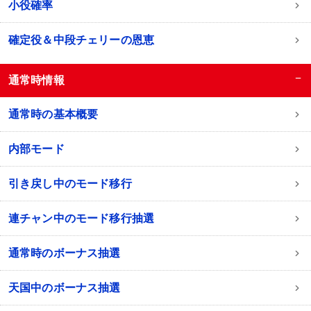
小役確率
確定役＆中段チェリーの恩恵
−
通常時情報
通常時の基本概要
内部モード
引き戻し中のモード移行
連チャン中のモード移行抽選
通常時のボーナス抽選
天国中のボーナス抽選