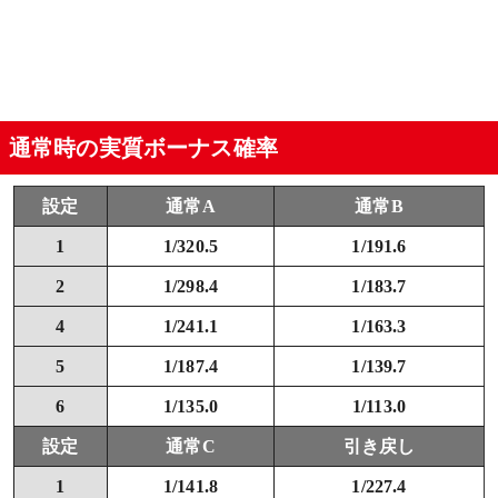
通常時の実質ボーナス確率
設定
通常A
通常B
1
1/320.5
1/191.6
2
1/298.4
1/183.7
4
1/241.1
1/163.3
5
1/187.4
1/139.7
6
1/135.0
1/113.0
設定
通常C
引き戻し
1
1/141.8
1/227.4