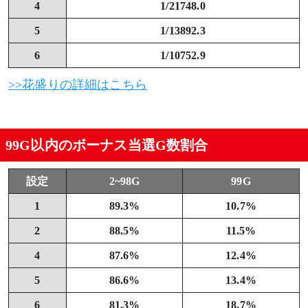
4
1/21748.0
5
1/13892.3
6
1/10752.9
>>花盛りの詳細はこちら
99G以内のボーナス当選G数割合
設定
2~98G
99G
1
89.3%
10.7%
2
88.5%
11.5%
4
87.6%
12.4%
5
86.6%
13.4%
6
81.3%
18.7%