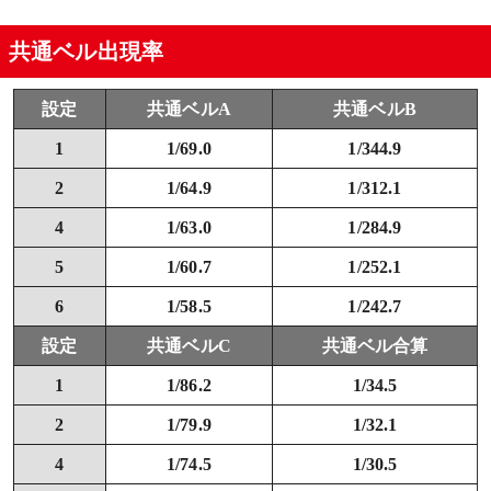
99G以内のボーナス当選G数割合
共通ベル出現率
設定
共通ベルA
共通ベルB
1
1/69.0
1/344.9
2
1/64.9
1/312.1
4
1/63.0
1/284.9
5
1/60.7
1/252.1
6
1/58.5
1/242.7
設定
共通ベルC
共通ベル合算
1
1/86.2
1/34.5
2
1/79.9
1/32.1
4
1/74.5
1/30.5