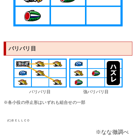
バリバリ目
バリバリ目
強バリバリ目
※各小役の停止形はいずれも組合せの一部
(C)ＢＥＬＬＣＯ
※なな徹調べ