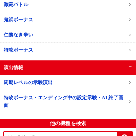
激闘バトル
鬼浜ボーナス
仁義なき争い
特攻ボーナス
−
演出情報
周期レベルの示唆演出
特攻ボーナス・エンディング中の設定示唆・AT終了画
面
他の機種を検索