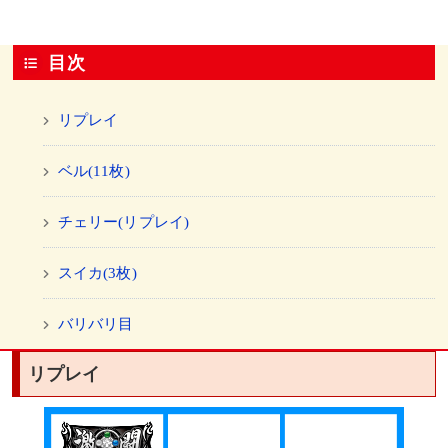
目次
リプレイ
ベル(11枚)
チェリー(リプレイ)
スイカ(3枚)
バリバリ目
リプレイ