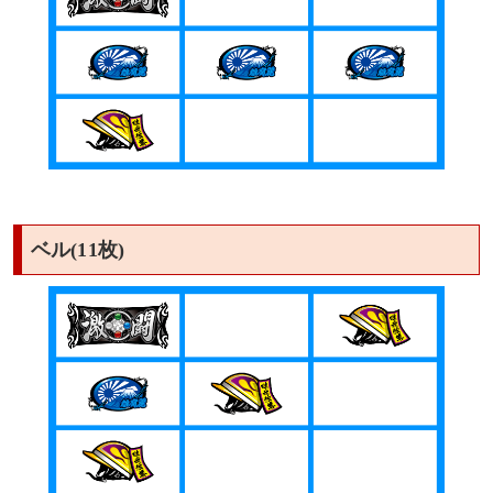
ベル(11枚)