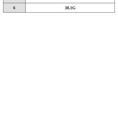
6
38.1G