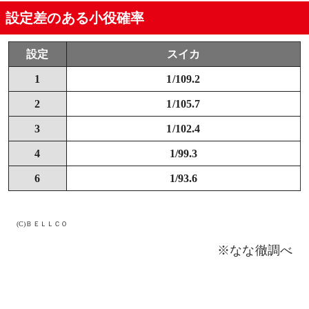
設定差のある小役確率
設定
スイカ
1
1/109.2
2
1/105.7
3
1/102.4
4
1/99.3
6
1/93.6
(C)ＢＥＬＬＣＯ
※なな徹調べ