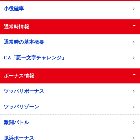
小役確率
−
通常時情報
通常時の基本概要
CZ「悪一文字チャレンジ」
−
ボーナス情報
ツッパリボーナス
ツッパリゾーン
激闘バトル
鬼浜ボーナス