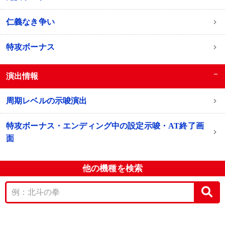
仁義なき争い
特攻ボーナス
−
演出情報
周期レベルの示唆演出
特攻ボーナス・エンディング中の設定示唆・AT終了画
面
他の機種を検索