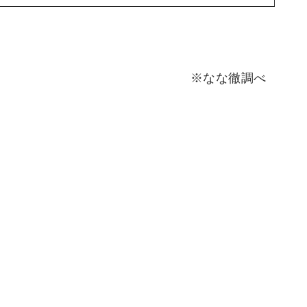
※なな徹調べ