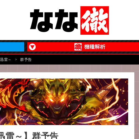
風迅雷～
>
群予告
迅雷～】群予告