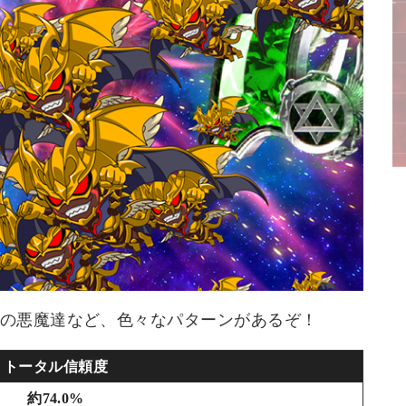
の悪魔達など、色々なパターンがあるぞ！
トータル信頼度
約74.0%