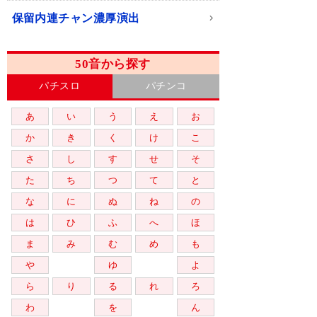
保留内連チャン濃厚演出
50音から探す
パチスロ
パチンコ
あ
い
う
え
お
か
き
く
け
こ
さ
し
す
せ
そ
た
ち
つ
て
と
な
に
ぬ
ね
の
は
ひ
ふ
へ
ほ
ま
み
む
め
も
や
ゆ
よ
ら
り
る
れ
ろ
わ
を
ん