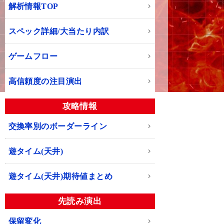
解析情報TOP
スペック詳細/大当たり内訳
ゲームフロー
高信頼度の注目演出
攻略情報
交換率別のボーダーライン
遊タイム(天井)
遊タイム(天井)期待値まとめ
先読み演出
保留変化