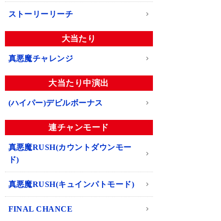
ストーリーリーチ
大当たり
真悪魔チャレンジ
大当たり中演出
(ハイパー)デビルボーナス
連チャンモード
真悪魔RUSH(カウントダウンモー
ド)
真悪魔RUSH(キュインパトモード)
FINAL CHANCE