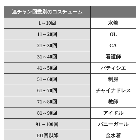
連チャン回数別のコスチューム
1～10回
水着
11～20回
OL
21～30回
CA
31～40回
看護師
41～50回
パティシエ
51～60回
制服
61～70回
チャイナドレス
71～80回
教師
81～90回
アイドル
91～100回
バニーガール
101回以降
金水着