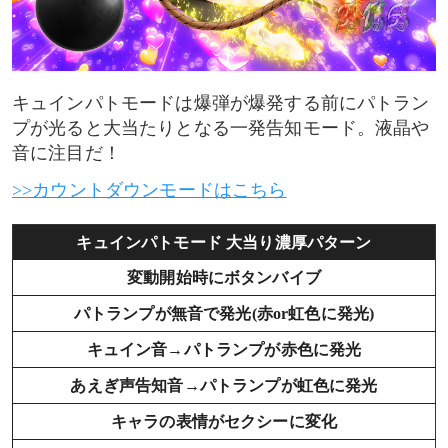
キュインパトモードは爆弾が爆発する前にパトラン
プが光ると大当たりとなる一発告知モード。液晶や
音に注目だ！
>>カウントダウンモードはこちら
キュインパトモード 大当り濃厚パターン
変動開始時にボタンバイブ
パトランプが無音で発光(赤or虹色に発光)
キュイン音→パトランプが赤色に発光
あえぎ声告知音→パトランプが虹色に発光
キャラの表情がセクシーに変化