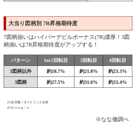
大当り図柄別 7R昇格期待度
7図柄揃いはハイパーデビルボーナス(7R)濃厚！3図
柄揃いは7R昇格期待度がアップする！
パターン
1or2回転目
3回転目
4回転目
3図柄以外
約18.7%
約21.8%
約23.3%
3図柄
約27.5%
約31.6%
約33.4%
(C)永井豪／ダイナミック企画
(C)Ｎｅｗｇｉｎ
※なな徹調べ