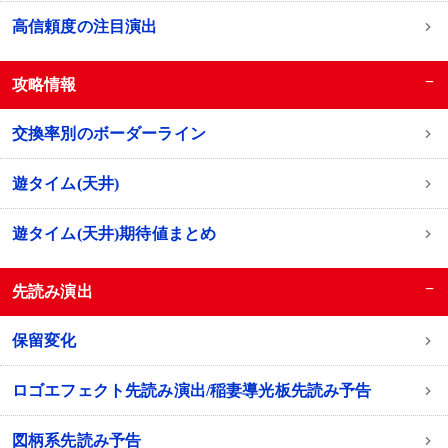
高信頼度の注目演出
−
攻略情報
交換率別のボーダーライン
遊タイム(天井)
遊タイム(天井)期待値まとめ
−
先読み演出
保留変化
ロゴエフェクト先読み演出/稲妻導光板先読み予告
図柄系先読み予告