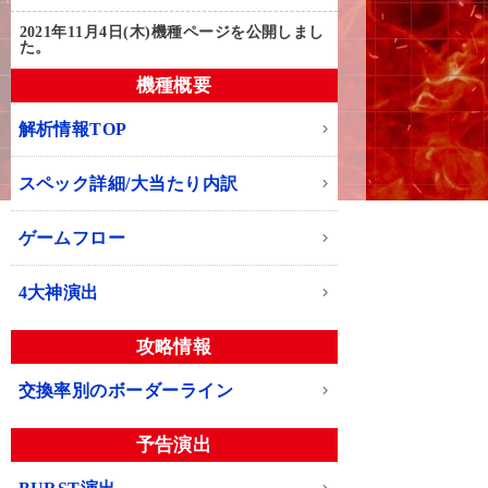
2021年11月4日(木)
機種ページを公開しまし
た。
機種概要
解析情報TOP
スペック詳細/大当たり内訳
ゲームフロー
4大神演出
攻略情報
交換率別のボーダーライン
予告演出