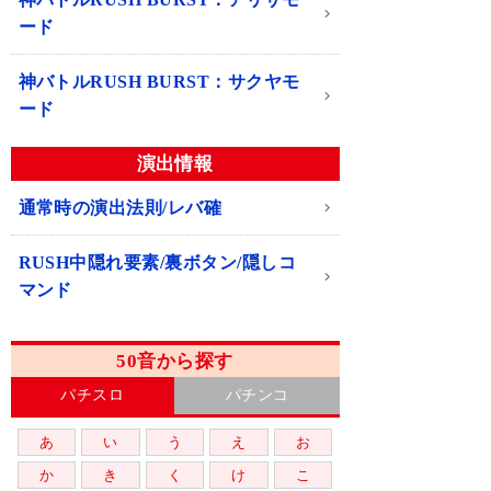
ード
神バトルRUSH BURST：サクヤモ
ード
演出情報
通常時の演出法則/レバ確
RUSH中隠れ要素/裏ボタン/隠しコ
マンド
50音から探す
パチスロ
パチンコ
あ
い
う
え
お
か
き
く
け
こ