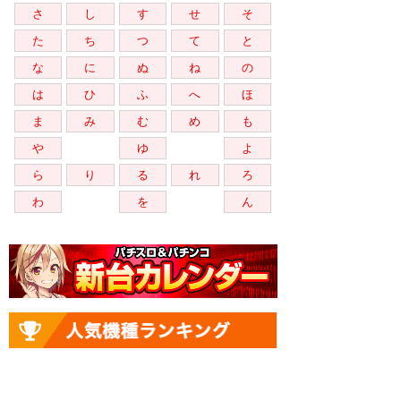
さ
し
す
せ
そ
た
ち
つ
て
と
な
に
ぬ
ね
の
は
ひ
ふ
へ
ほ
ま
み
む
め
も
や
ゆ
よ
ら
り
る
れ
ろ
わ
を
ん