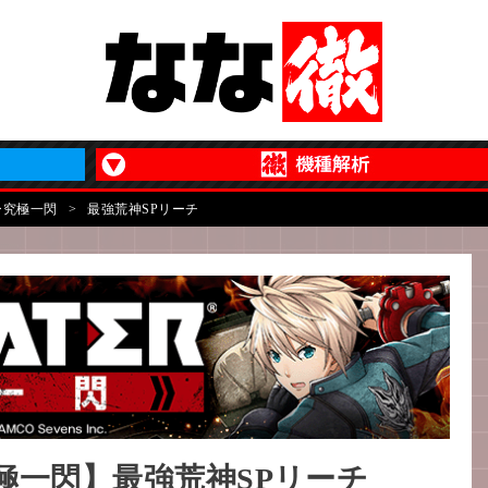
ー究極一閃
>
最強荒神SPリーチ
極一閃】最強荒神SPリーチ