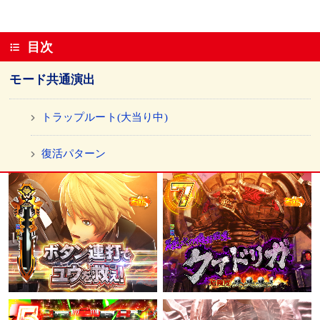
目次
モード共通演出
トラップルート(大当り中)
復活パターン