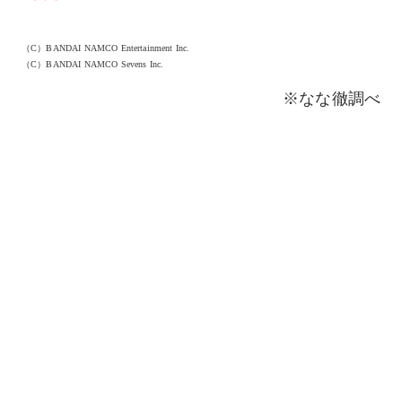
（C）BANDAI NAMCO Entertainment Inc.
（C）BANDAI NAMCO Sevens Inc.
※なな徹調べ