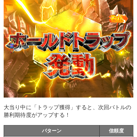
大当り中に「トラップ獲得」すると、次回バトルの
勝利期待度がアップする！
パターン
信頼度