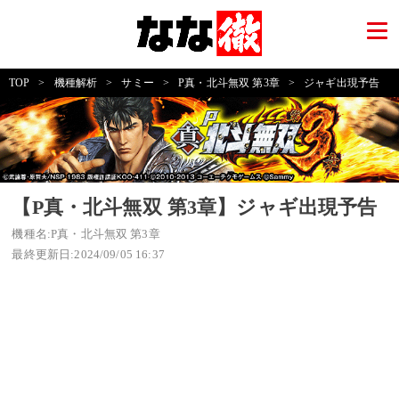
TOP
>
機種解析
>
サミー
>
P真・北斗無双 第3章
>
ジャギ出現予告
【P真・北斗無双 第3章】ジャギ出現予告
機種名:P真・北斗無双 第3章
最終更新日:2024/09/05 16:37