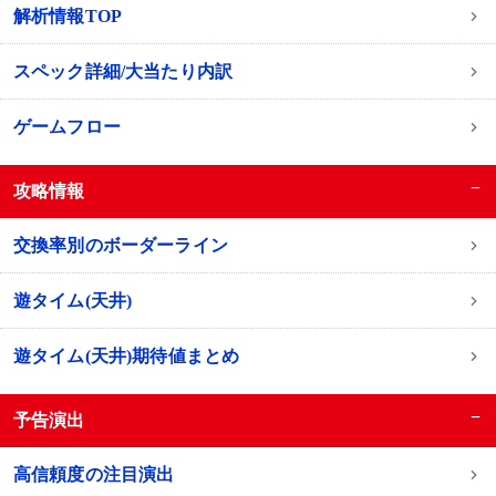
解析情報TOP
スペック詳細/大当たり内訳
ゲームフロー
−
攻略情報
交換率別のボーダーライン
遊タイム(天井)
遊タイム(天井)期待値まとめ
−
予告演出
高信頼度の注目演出