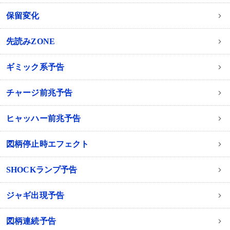
保留変化
先読みZONE
ギミック系予告
チャージ前兆予告
ヒャッハー前兆予告
図柄停止時エフェクト
SHOCKランプ予告
ジャギ出現予告
図柄連続予告