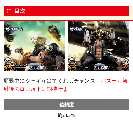
目次
変動中にジャギが出てくればチャンス！
バズーカ発
射後のロゴ落下に期待せよ！
信頼度
約23.5%