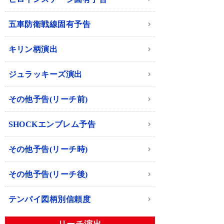
五車防衛戦線固有予告
キリン柄演出
ジュラッキーズ演出
その他予告(リーチ前)
SHOCKエンブレム予告
その他予告(リーチ時)
その他予告(リーチ後)
テンパイ図柄別信頼度