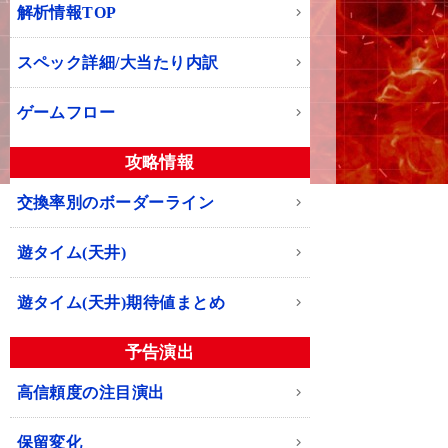
解析情報TOP
スペック詳細/大当たり内訳
ゲームフロー
攻略情報
交換率別のボーダーライン
遊タイム(天井)
遊タイム(天井)期待値まとめ
予告演出
高信頼度の注目演出
保留変化