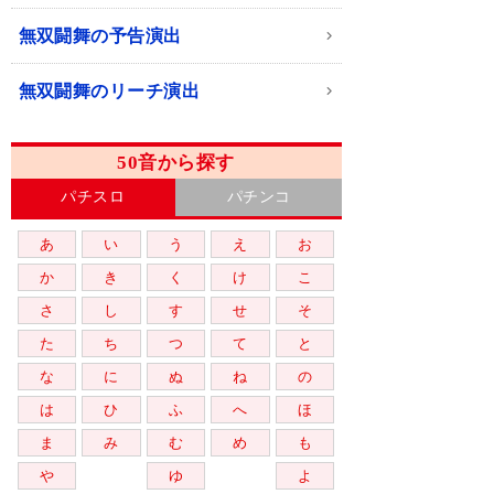
無双闘舞の予告演出
無双闘舞のリーチ演出
50音から探す
パチスロ
パチンコ
あ
い
う
え
お
か
き
く
け
こ
さ
し
す
せ
そ
た
ち
つ
て
と
な
に
ぬ
ね
の
は
ひ
ふ
へ
ほ
ま
み
む
め
も
や
ゆ
よ